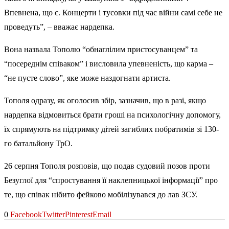
Впевнена, що є. Концерти і тусовки під час війни самі себе не
проведуть”, – вважає нардепка.
Вона назвала Тополю “обнаглілим пристосуванцем” та
“посереднім співаком” і висловила упевненість, що карма –
“не пусте слово”, яке може наздогнати артиста.
Тополя одразу, як оголосив збір, зазначив, що в разі, якщо
нардепка відмовиться брати гроші на психологічну допомогу,
їх спрямують на підтримку дітей загиблих побратимів зі 130-
го батальйону ТрО.
26 серпня Тополя розповів, що подав судовий позов проти
Безуглої для “спростування її наклепницької інформації” про
те, що співак нібито фейково мобілізувався до лав ЗСУ.
0
Facebook
Twitter
Pinterest
Email