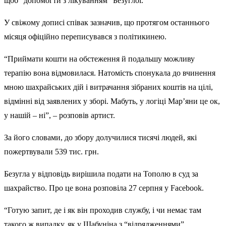
щоб “допомогти з лікуванням” Безуглої.
У свіжому дописі співак зазначив, що протягом останнього
місяця офіційно переписувався з політикинею.
“Приймати кошти на обстеження й подальшу можливу
терапію вона відмовилася. Натомість спонукала до вчинення
мною шахрайських дій і витрачання зібраних коштів на цілі,
відмінні від заявлених у зборі. Мабуть, у логіці Мар’яни це ок,
у нашій – ні”, – розповів артист.
За його словами, до збору долучилися тисячі людей, які
пожертвували 539 тис. грн.
Безугла у відповідь вирішила подати на Тополю в суд за
шахрайство. Про це вона розповіла 27 серпня у Facebook.
“Готую запит, де і як він проходив службу, і чи немає там
такого ж випадку, як у Шабуніна з “відрядженнями”.