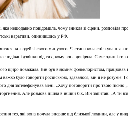
-х, яка нещодавно повідомила, чому зникла зі сцени, розповіла 
истські наративи, опинившись у РФ.
итися на людей зі свого минулого. Частина кола спілкування зни
сподівані дзвінки від тих, кому вона довіряла. Саме один із так
 якого щиро поважала. Він був відомим фольклористом, працював 
ажко було говорити російською, здавалося, він її не розуміє. І от
Одного дня зателефонував мені: „Хочу поговорити про твою пісню
торгнення. Але розмова пішла в інший бік. Він запитав: „А ти взаг
орення тез, які вона почула вперше від близької людини, але у ви