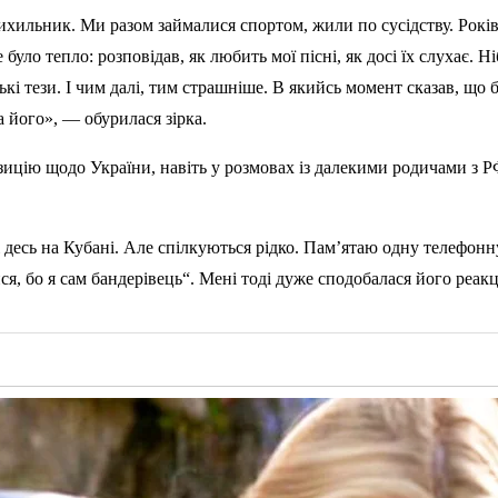
хильник. Ми разом займалися спортом, жили по сусідству. Років
 було тепло: розповідав, як любить мої пісні, як досі їх слухає.
і тези. І чим далі, тим страшніше. В якийсь момент сказав, що буд
 його», — обурилася зірка.
ицію щодо України, навіть у розмовах із далекими родичами з РФ
екі десь на Кубані. Але спілкуються рідко. Пам’ятаю одну телефон
ся, бо я сам бандерівець“. Мені тоді дуже сподобалася його реакц