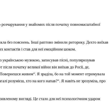
про розчарування у знайомих після початку повномасштабної
кла без пояснень. Інші раптово змінили риторику. Дехто виїхав
их контактів і став для неї емоційним шоком.
із українською музикою, записував пісні, популяризував
 після початку великої війни він виїхав до Росії, де,
 „Повернешся живим“. Я зраділа, бо на той момент отримувала
алі розумієш, хто на кого напав?“. Я навіть не зрозуміла, про
кривленому вигляді. Це стало для неї психологічним ударом