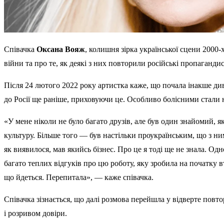
Співачка
Оксана Вояж
, колишня зірка української сцени 2000
війни та про те, як деякі з них повторили російські пропаганд
Після 24 лютого 2022 року артистка каже, що почала інакше див
до Росії ще раніше, приховуючи це. Особливо болісними стали не
«У мене ніколи не було багато друзів, але був один знайомий,
культуру. Більше того — був настільки проукраїнським, що з ним в
як виявилося, мав якийсь бізнес. Про це я тоді ще не знала. 
багато теплих відгуків про цю роботу, яку зробила на початку в
що йдеться. Перепитала», — каже співачка.
Співачка зізнається, що далі розмова перейшла у відверте повт
і розривом довіри.