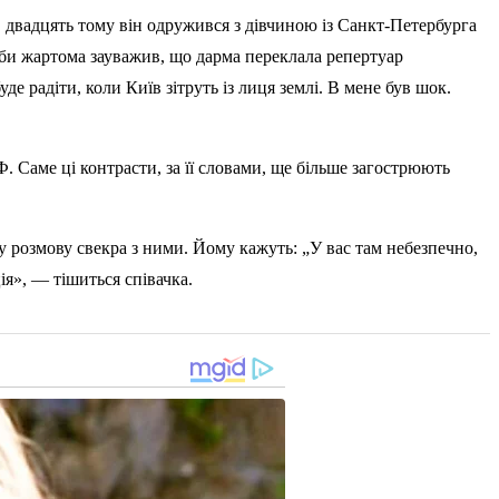
 двадцять тому він одружився з дівчиною із Санкт-Петербурга
 Ніби жартома зауважив, що дарма переклала репертуар
е радіти, коли Київ зітруть із лиця землі. В мене був шок.
. Саме ці контрасти, за її словами, ще більше загострюють
ну розмову свекра з ними. Йому кажуть: „У вас там небезпечно,
ія», — тішиться співачка.