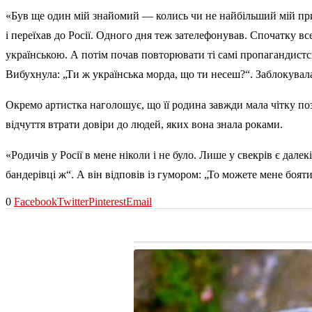
«Був ще один мій знайомий — колись чи не найбільший мій при
і переїхав до Росії. Одного дня теж зателефонував. Спочатку все
українською. А потім почав повторювати ті самі пропагандистськ
Вибухнула: „Ти ж українська морда, що ти несеш?“. Заблокувала
Окремо артистка наголошує, що її родина завжди мала чітку поз
відчуття втрати довіри до людей, яких вона знала роками.
«Родичів у Росії в мене ніколи і не було. Лише у свекрів є дал
бандерівці ж“. А він відповів із гумором: „То можете мене бояти
0
Facebook
Twitter
Pinterest
Email