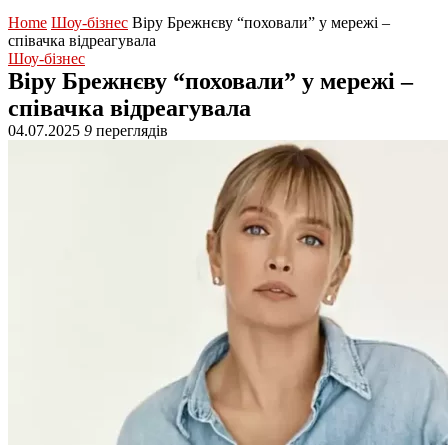
Home
Шоу-бізнес
Віру Брежнєву “поховали” у мережі –
співачка відреагувала
Шоу-бізнес
Віру Брежнєву “поховали” у мережі –
співачка відреагувала
04.07.2025
9
переглядів