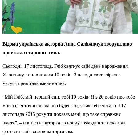
Відома українська акторка Анна Саліванчук зворушливо
привітала старшого сина.
Сьогодні, 17 листопада, Гліб святкує свій день народження.
Хлопчику виповнилося 10 років. З нагоди свята зіркова
матуся привітала іменинника.
“Мій Гліб, мій перший син, тобі 10 років. Я з 20 років про тебе
мріяла, і я точно знала, що будеш ти, я так тебе чекала. І 17
листопада 2015 року ти показав мені, що таке справжнє
щастя”, – написала акторка в своєму Instagram та показала
фото сина зі святковим тортиком.