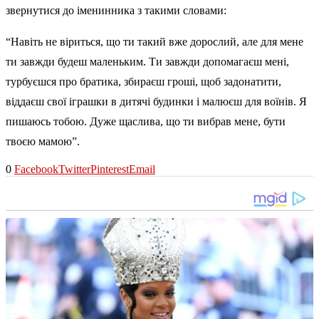
звернутися до іменинника з такими словами:
“Навіть не віриться, що ти такий вже дорослий, але для мене
ти завжди будеш маленьким. Ти завжди допомагаєш мені,
турбуєшся про братика, збираєш гроші, щоб задонатити,
віддаєш свої іграшки в дитячі будинки і малюєш для воїнів. Я
пишаюсь тобою. Дуже щаслива, що ти вибрав мене, бути
твоєю мамою”.
0
Facebook
Twitter
Pinterest
Email