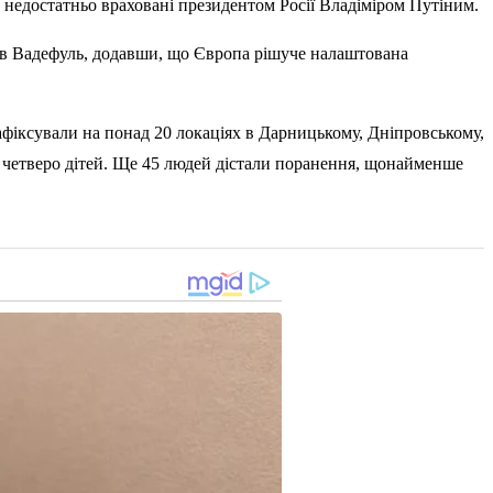
 недостатньо враховані президентом Росії Владіміром Путіним.
в Вадефуль, додавши, що Європа рішуче налаштована
зафіксували на понад 20 локаціях в Дарницькому, Дніпровському,
х четверо дітей. Ще 45 людей дістали поранення, щонайменше