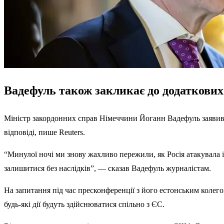
Вадефуль також закликає до додаткових
Міністр закордонних справ Німеччини Йоганн Вадефуль заявив с
відповіді, пише Reuters.
“Минулої ночі ми знову жахливо пережили, як Росія атакувала і
залишитися без наслідків”, — сказав Вадефуль журналістам.
На запитання під час пресконференції з його естонським колего
будь-які дії будуть здійснюватися спільно з ЄС.