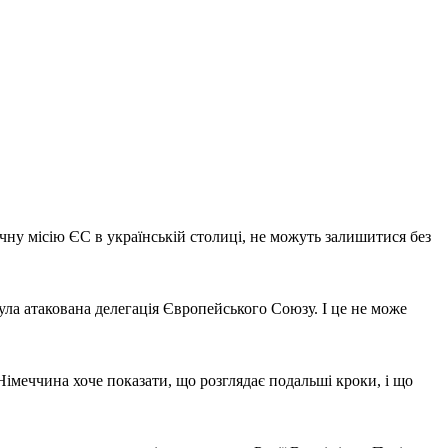
чну місію ЄС в українській столиці, не можуть залишитися без
була атакована делегація Європейського Союзу. І це не може
Німеччина хоче показати, що розглядає подальші кроки, і що