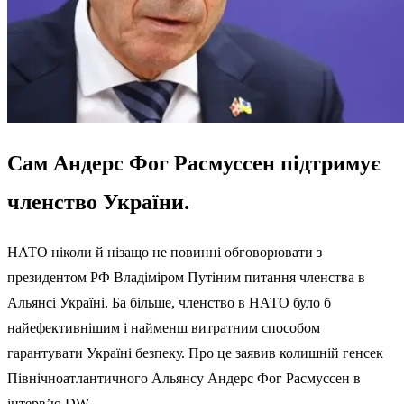
Сам Андерс Фог Расмуссен підтримує
членство України.
НАТО ніколи й нізащо не повинні обговорювати з
президентом РФ Владіміром Путіним питання членства в
Альянсі Україні. Ба більше, членство в НАТО було б
найефективнішим і найменш витратним способом
гарантувати Україні безпеку. Про це заявив колишній генсек
Північноатлантичного Альянсу Андерс Фог Расмуссен в
інтерв’ю
DW
.