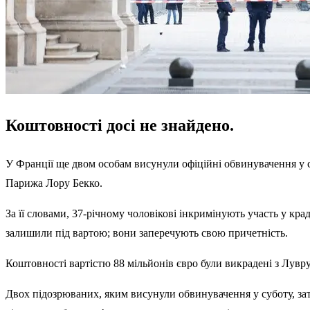
Коштовності досі не знайдено.
У Франції ще двом особам висунули офіційні обвинувачення у с
Парижа Лору Бекко.
За її словами, 37-річному чоловікові інкримінують участь у кра
залишили під вартою; вони заперечують свою причетність.
Коштовності вартістю 88 мільйонів євро були викрадені з Лув
Двох підозрюваних, яким висунули обвинувачення у суботу, зат