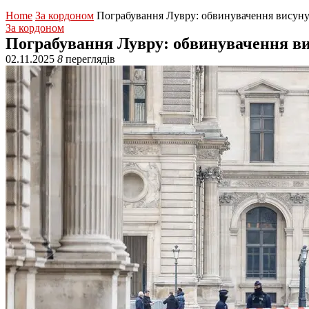
Home
За кордоном
Пограбування Лувру: обвинувачення висун
За кордоном
Пограбування Лувру: обвинувачення в
02.11.2025
8
переглядів