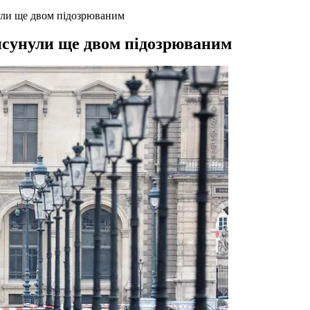
ули ще двом підозрюваним
исунули ще двом підозрюваним