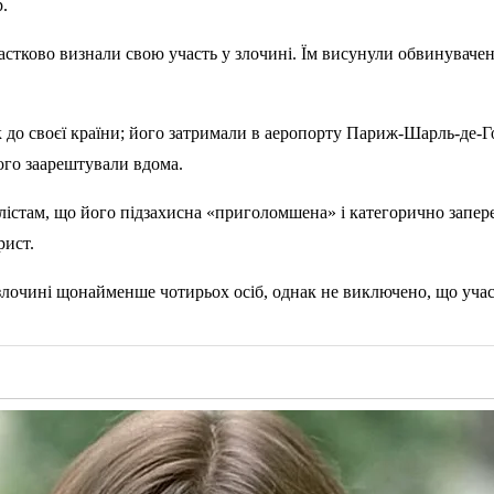
.
 частково визнали свою участь у злочині. Їм висунули обвинуваче
 до своєї країни; його затримали в аеропорту Париж-Шарль-де-Го
Його заарештували вдома.
стам, що його підзахисна «приголомшена» і категорично запереч
рист.
злочині щонайменше чотирьох осіб, однак не виключено, що учасн