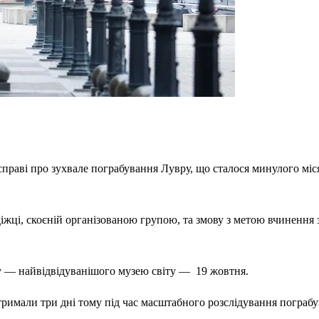
праві про зухвале пограбування Лувру, що сталося минулого міся
діжці, скоєній організованою групою, та змову з метою вчинення 
ру — найвідвідуванішого музею світу — 19 жовтня.
римали три дні тому під час масштабного розслідування пограбу