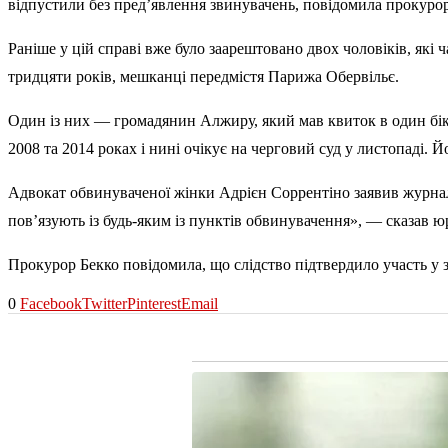
відпустили без пред’явлення звинувачень, повідомила прокурор
Раніше у цій справі вже було заарештовано двох чоловіків, які
тридцяти років, мешканці передмістя Парижа Обервільє.
Один із них — громадянин Алжиру, який мав квиток в один бік
2008 та 2014 роках і нині очікує на черговий суд у листопаді. 
Адвокат обвинуваченої жінки Адрієн Соррентіно заявив журналі
пов’язують із будь-яким із пунктів обвинувачення», — сказав ю
Прокурор Бекко повідомила, що слідство підтвердило участь у 
0
Facebook
Twitter
Pinterest
Email