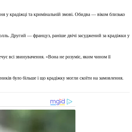
ння у крадіжці та кримінальній змові. Обидва — віком близько
лль. Другий — француз, раніше двічі засуджений за крадіжки у
ує всі звинувачення. «Вона не розуміє, яким чином її
иків було більше і що крадіжку могли скоїти на замовлення.