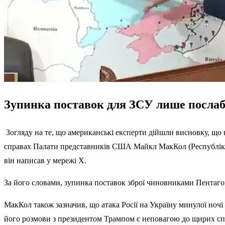
Зупинка поставок для ЗСУ лише послабл
Зогляду на те, що американські експерти дійшли висновку, що 
справах Палати представників США Майкл МакКол (Республікан
він написав у мережі X.
За його словами, зупинка поставок зброї чиновниками Пентаго
МакКол також зазначив, що атака Росії на Україну минулої ночі
його розмови з президентом Трампом є неповагою до щирих сп