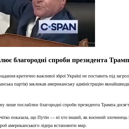
ює благородні спроби президента Трамп
надання критично важливої зброї Україні не поставить під загр
ська партія) закликав американську адміністрацію якнайшвидше
ну лише послаблює благородні спроби президента Трампа досягт
 чітко показала, що Путін — ні хто інший, як воєнний злочинець 
роб американського лідера встановити мир.