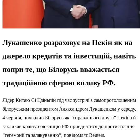
Лукашенко розраховує на Пекін як на
джерело кредитів та інвестицій, навіть
попри те, що Білорусь вважається
традиційною сферою впливу РФ.
Лідер Китаю Сі Цзіньпін під час зустрічі з
самопроголошеним
білоруським президентом
Аляксандром Лукашенком у середу,
4 червня, похвалив Білорусь як “справжнього друга” Пекіна й
закликав країну-союзницю РФ приєднатися до протистояння
“гегемонії та залякуванню”, повідомляє
Reuters
.