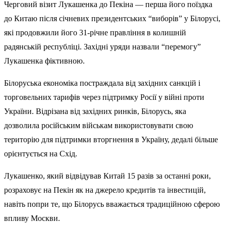
Черговий візит Лукашенка до Пекіна — перша його поїздка
до Китаю після січневих президентських “виборів” у Білорусі,
які продовжили його 31-річне правління
в колишній
радянській республіці
. Західні уряди назвали “перемогу”
Лукашенка фіктивною.
Білоруська економіка постраждала від західних санкцій і
торговельних тарифів через підтримку Росії у війні проти
України. Відрізана від західних ринків, Білорусь, яка
дозволила російським військам використовувати свою
територію для підтримки вторгнення в Україну, дедалі більше
орієнтується на Схід.
Лукашенко, який відвідував Китай 15 разів за останні роки,
розраховує на Пекін як на джерело кредитів та інвестицій,
навіть попри те, що Білорусь вважається традиційною сферою
впливу Москви.