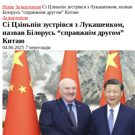
Home
За кордоном
Сі Цзіньпін зустрівся з Лукашенком, назвав
Білорусь “справжнім другом” Китаю
За кордоном
Сі Цзіньпін зустрівся з Лукашенком,
назвав Білорусь “справжнім другом”
Китаю
04.06.2025
7
переглядів