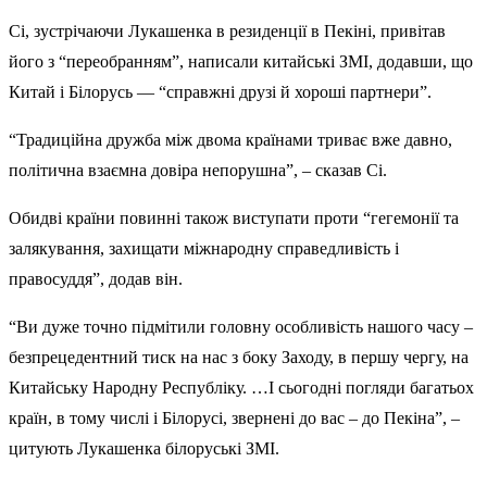
Сі, зустрічаючи Лукашенка в резиденції в Пекіні, привітав
його з “переобранням”, написали китайські ЗМІ, додавши, що
Китай і Білорусь — “справжні друзі й хороші партнери”.
“Традиційна дружба між двома країнами триває вже давно,
політична взаємна довіра непорушна”, – сказав Сі.
Обидві країни повинні також виступати проти “гегемонії та
залякування, захищати міжнародну справедливість і
правосуддя”, додав він.
“Ви дуже точно підмітили головну особливість нашого часу –
безпрецедентний тиск на нас з боку Заходу, в першу чергу, на
Китайську Народну Республіку. …І сьогодні погляди багатьох
країн, в тому числі і Білорусі, звернені до вас – до Пекіна”, –
цитують Лукашенка білоруські ЗМІ.