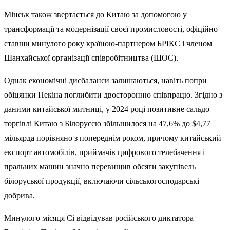
Мінськ також звертається до Китаю за допомогою у
трансформації та модернізації своєї промисловості, офіційно
ставши минулого року країною-партнером БРІКС і членом
Шанхайської організації співробітництва (ШОС).
Однак економічні дисбаланси залишаються, навіть попри
обіцянки Пекіна поглибити двосторонню співпрацю. Згідно з
даними китайської митниці, у 2024 році позитивне сальдо
торгівлі Китаю з Білоруссю збільшилося на 47,6% до $4,77
мільярда порівняно з попереднім роком, причому китайський
експорт автомобілів, приймачів цифрового телебачення і
пральних машин значно перевищив обсяги закупівель
білоруської продукції, включаючи сільськогосподарські
добрива.
Минулого місяця Сі відвідував російського диктатора