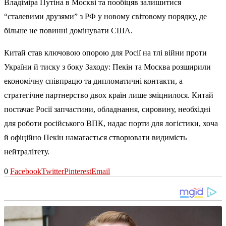
Владіміра Путіна в Москві та пообіцяв залишитися
“сталевими друзями” з РФ у новому світовому порядку, де
більше не повинні домінувати США.
Китай став ключовою опорою для Росії на тлі війни проти
України й тиску з боку Заходу: Пекін та Москва
розширили
економічну співпрацю
та дипломатичні контакти, а
стратегічне партнерство двох країн лише зміцнилося. Китай
постачає Росії запчастини, обладнання, сировину, необхідні
для роботи російського ВПК, надає порти для логістики, хоча
й офіційно Пекін намагається створювати видимість
нейтралітету.
0
Facebook
Twitter
Pinterest
Email