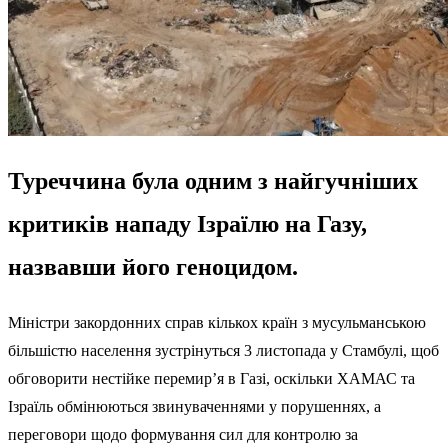
Туреччина була одним з найгучніших
критиків нападу Ізраїлю на Газу,
назвавши його геноцидом.
Міністри закордонних справ кількох країн з мусульманською
більшістю населення зустрінуться 3 листопада у Стамбулі, щоб
обговорити нестійке перемир’я в Газі, оскільки ХАМАС та
Ізраїль обмінюються звинуваченнями у порушеннях, а
переговори щодо формування сил для контролю за