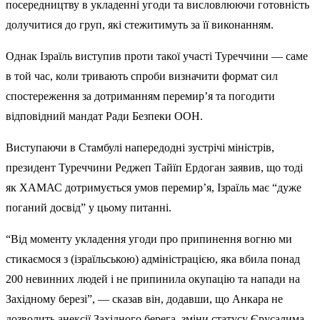
посередництву в укладенні угоди та висловлюючи готовність
долучитися до груп, які стежитимуть за її виконанням.
Однак Ізраїль виступив проти такої участі Туреччини — саме
в той час, коли тривають спроби визначити формат сил
спостереження за дотриманням перемир’я та погодити
відповідний мандат Ради Безпеки ООН.
Виступаючи в Стамбулі напередодні зустрічі міністрів,
президент Туреччини Реджеп Тайїп Ердоган заявив, що тоді
як ХАМАС дотримується умов перемир’я, Ізраїль має “дуже
поганий досвід” у цьому питанні.
“Від моменту укладення угоди про припинення вогню ми
стикаємося з (ізраїльською) адміністрацією, яка вбила понад
200 невинних людей і не припинила окупацію та напади на
Західному березі”, — сказав він, додавши, що Анкара не
дозволить анексії Західного берега, зміни статусу Єрусалима