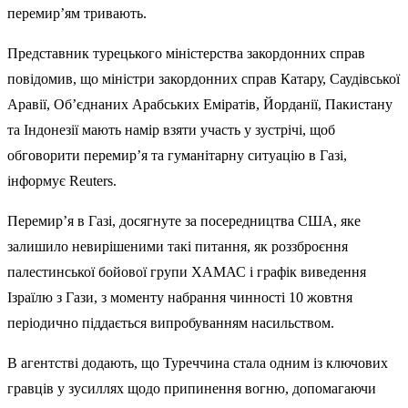
перемир’ям тривають.
Представник турецького міністерства закордонних справ
повідомив, що міністри закордонних справ Катару, Саудівської
Аравії, Об’єднаних Арабських Еміратів, Йорданії, Пакистану
та Індонезії мають намір взяти участь у зустрічі, щоб
обговорити перемир’я та гуманітарну ситуацію в Газі,
інформує Reuters.
Перемир’я в Газі, досягнуте за посередництва США, яке
залишило невирішеними такі питання, як роззброєння
палестинської бойової групи ХАМАС і графік виведення
Ізраїлю з Гази, з моменту набрання чинності 10 жовтня
періодично піддається випробуванням насильством.
В агентстві додають, що Туреччина стала одним із ключових
гравців у зусиллях щодо припинення вогню, допомагаючи