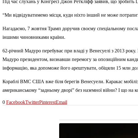
Під час слухань у Конгресі Джон Реткліфф заявив, що зробить 
“Ми відвідуватимемо місця, куди ніхто інший не може потрапит
Нагадаємо, 7 жовтня Трамп доручив своєму спеціальному посл
іншими чиновниками країни.
62-річний Мадуро перебуває при владі у Венесуелі з 2013 року
Мадуро президентом, визнавши перемогу за опозиційним канди
інформацію, яка допоможе його арештувати, обіцяли 15 млн дола
Кораблі ВМС США вже біля берегів Венесуели. Каракас мобілізу
американському “задньому дворі” без наземної війни? І що на к
0
Facebook
Twitter
Pinterest
Email