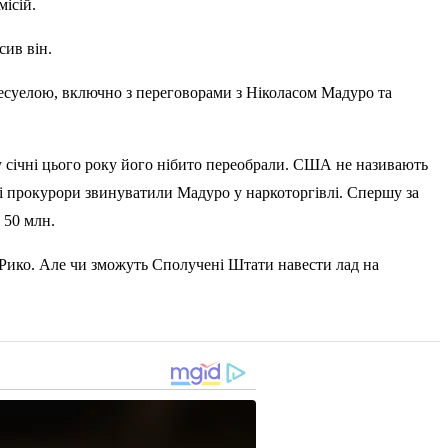
ісій.
сив він.
есуелою, включно з переговорами з Ніколасом Мадуро та
 у січні цього року його нібито переобрали. США не називають
і прокурори звинуватили Мадуро у наркоторгівлі. Спершу за
о 50 млн.
-Рико. Але чи зможуть Сполучені Штати навести лад на