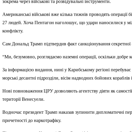
зокрема через військові та розвідувальні інструменти.
Американські військові вже кілька тижнів проводять операції 
27 людей. Хоча Пентагон наголошує, що удари наносилися у мі
конфлікту.
Сам Дональд Трамп підтвердив факт санкціонування секретної 
“Ми, безумовно, розглядаємо наземні операції, оскільки добре 
За інформацією видання, нині у Карибському регіоні перебуває б
морські десантні підрозділи, вісім надводних бойових кораблів 
Нові повноваження ЦРУ дозволяють агентству діяти як самостій
території Венесуели.
Водночас президент Трамп наказав зупинити дипломатичні пере
причетності до наркотрафіку.