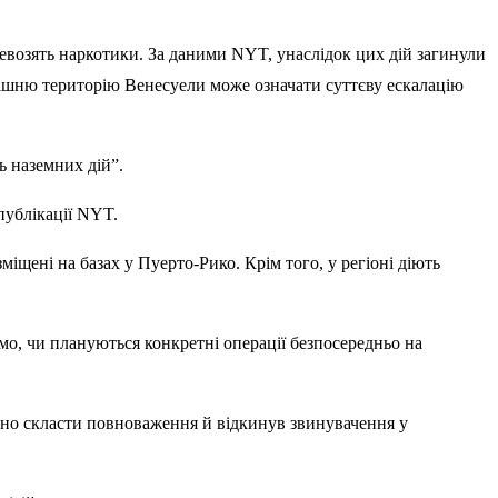
ревозять наркотики. За даними NYT, унаслідок цих дій загинули
рішню територію Венесуели може означати суттєву ескалацію
ь наземних дій”.
публікації NYT.
міщені на базах у Пуерто-Рико. Крім того, у регіоні діють
мо, чи плануються конкретні операції безпосередньо на
ьно скласти повноваження й відкинув звинувачення у