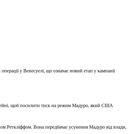
перації у Венесуелі, що означає новий етап у кампанії
басейні, щоб посилити тиск на режим Мадуро, який США
ном Реткліффом. Вона передбачає усунення Мадуро від влади,