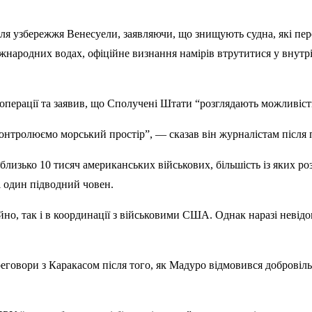
біля узбережжя Венесуели, заявляючи, що знищують судна, які пе
жнародних водах, офіційне визнання намірів втрутитися у внут
операції та заявив, що Сполучені Штати “розглядають можливіст
контролюємо морський простір”, — сказав він журналістам після 
лизько 10 тисяч американських військових, більшість із яких роз
і один підводний човен.
но, так і в координації з військовими США. Однак наразі невідо
говори з Каракасом після того, як Мадуро відмовився добровіл