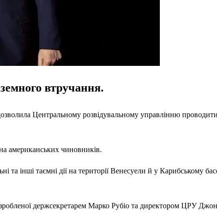
земного втручання.
дозволила Центральному розвідувальному управлінню проводити о
 на американських чиновників.
ні та інші таємні дії на території Венесуели й у Карибському 
розробленої держсекретарем Марко Рубіо та директором ЦРУ Джо