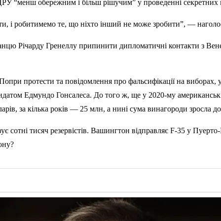
ЦРУ “менш обережним і більш рішучим” у проведенні секретних м
и, і робитимемо те, що ніхто інший не може зробити”, — наголо
анцю Річарду Гренеллу припинити дипломатичні контакти з Вен
. Попри протести та повідомлення про фальсифікації на виборах,
датом Едмундо Гонсалеса. До того ж, ще у 2020-му американськ
рів, за кілька років — 25 млн, а нині сума винагороди зросла д
є сотні тисяч резервістів. Вашингтон відправляє F-35 у Пуерто
ону?