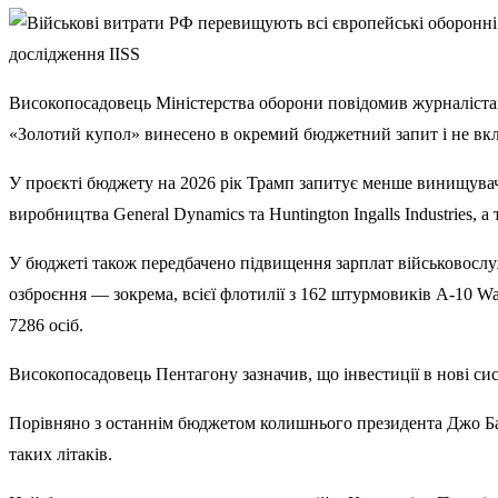
дослідження IISS
Високопосадовець Міністерства оборони повідомив журналіста
«Золотий купол» винесено в окремий бюджетний запит і не вкл
У проєкті бюджету на 2026 рік Трамп запитує менше винищувачі
виробництва General Dynamics та Huntington Ingalls Industries,
У бюджеті також передбачено підвищення зарплат військовослуж
озброєння — зокрема, всієї флотилії з 162 штурмовиків A-10 W
7286 осіб.
Високопосадовець Пентагону зазначив, що інвестиції в нові си
Порівняно з останнім бюджетом колишнього президента Джо Бай
таких літаків.