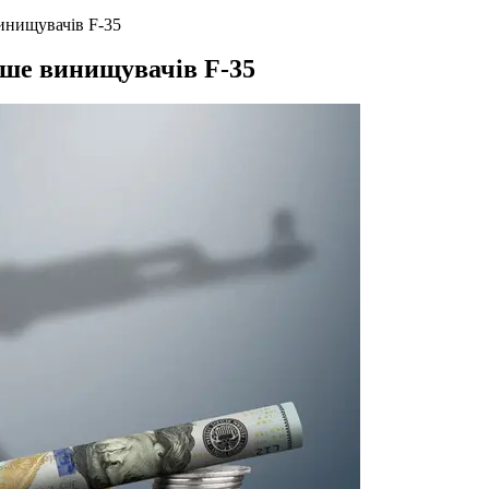
винищувачів F-35
енше винищувачів F-35