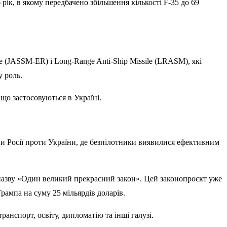
ік, в якому передбачено збільшення кількості F-35 до 69
ge (JASSM-ER) і Long-Range Anti-Ship Missile (LRASM), які
у роль.
 що застосовуються в Україні.
ни Росії проти України, де безпілотники виявилися ефективним
 назву «Один великий прекрасний закон». Цей законопроєкт уже
рампа на суму 25 мільярдів доларів.
спорт, освіту, дипломатію та інші галузі.