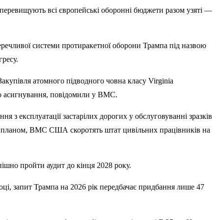
 перевищують всі європейські оборонні бюджети разом узяті —
еречливої системи протиракетної оборони Трампа під назвою
ресу.
акупівля атомного підводного човна класу Virginia
про асигнування, повідомили у ВМС.
я з експлуатації застарілих дорогих у обслуговуванні зразків
о з планом, ВМС США скоротять штат цивільних працівників на
ішно пройти аудит до кінця 2028 року.
ці, запит Трампа на 2026 рік передбачає придбання лише 47