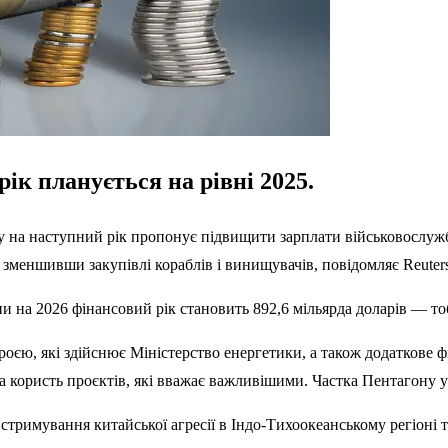
к планується на рівні 2025.
а наступний рік пропонує підвищити зарплати військовослужбов
 зменшивши закупівлі кораблів і винищувачів, повідомляє Reuter
и на 2026 фінансовий рік становить 892,6 мільярда доларів — то
роєю, які здійснює Міністерство енергетики, а також додаткове 
а користь проєктів, які вважає важливішими. Частка Пентагону у
стримування китайської агресії в Індо-Тихоокеанському регіоні 