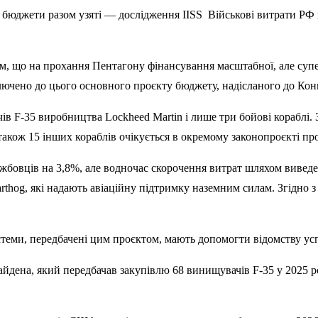
Військові витрати РФ
м, що на прохання Пентагону фінансування масштабної, але суп
ючено до цього основного проєкту бюджету, надісланого до Конг
в F-35 виробництва Lockheed Martin і лише три бойові кораблі. З
 а також 15 інших кораблів очікується в окремому законопроєкті 
бовців на 3,8%, але водночас скорочення витрат шляхом виведенн
arthog, які надають авіаційну підтримку наземним силам. Згідн
стеми, передбачені цим проєктом, мають допомогти відомству усп
дена, який передбачав закупівлю 68 винищувачів F-35 у 2025 ро