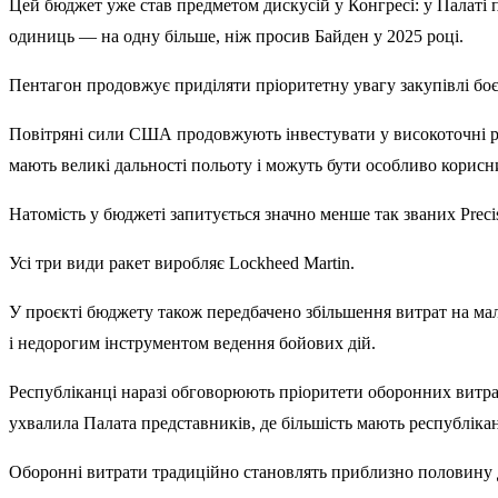
Цей бюджет уже став предметом дискусій у Конгресі: у Палаті п
одиниць — на одну більше, ніж просив Байден у 2025 році.
Пентагон продовжує приділяти пріоритетну увагу закупівлі боє
Повітряні сили США продовжують інвестувати у високоточні раке
мають великі дальності польоту і можуть бути особливо корисни
Натомість у бюджеті запитується значно менше так званих Precis
Усі три види ракет виробляє Lockheed Martin.
У проєкті бюджету також передбачено збільшення витрат на мал
і недорогим інструментом ведення бойових дій.
Республіканці наразі обговорюють пріоритети оборонних витра
ухвалила Палата представників, де більшість мають республікан
Оборонні витрати традиційно становлять приблизно половину д