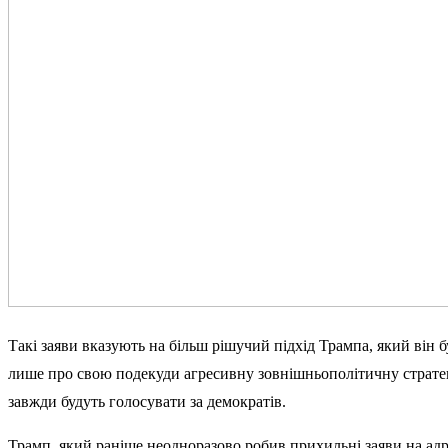
Такі заяви вказують на більш рішучий підхід Трампа, який він 
лише про свою подекуди агресивну зовнішньополітичну стратегі
завжди будуть голосувати за демократів.
Трамп, який раніше неодноразово робив прихильні заяви на ад