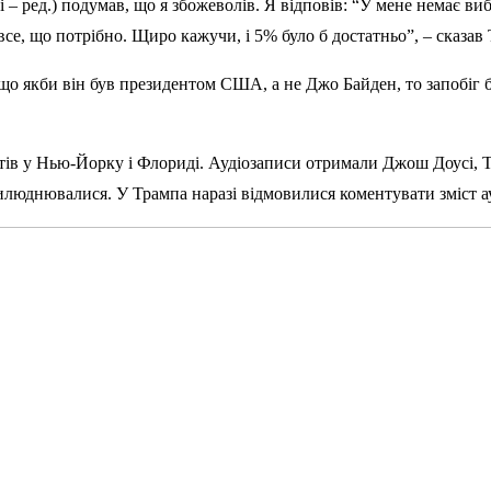
і – ред.) подумав, що я збожеволів. Я відповів: “У мене немає в
все, що потрібно. Щиро кажучи, і 5% було б достатньо”, – сказав 
 що якби він був президентом США, а не Джо Байден, то запобіг 
оштів у Нью-Йорку і Флориді. Аудіозаписи отримали Джош Доусі, 
рилюднювалися. У Трампа наразі відмовилися коментувати зміст ау