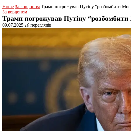
Home
За кордоном
Трамп погрожував Путіну “розбомбити Москв
За кордоном
Трамп погрожував Путіну “розбомбити М
09.07.2025
10
переглядів