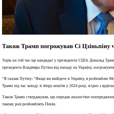
Також Трамп погрожував Сі Цзіньпіну ч
Торік на той час ще
кандидат у президенти
США Дональд Трамп н
президента Владіміра Путіна від нападу на Україну, погрожуюч
“Я сказав Путіну: “Якщо ви ввійдете в Україну, я розбомблю Мос
Трамп під час заходу зі збору коштів у 2024 році, згідно з аудіо
Також Трамп стверджував, що передав аналогічне попередження
такому разі розбомблять Пекін.