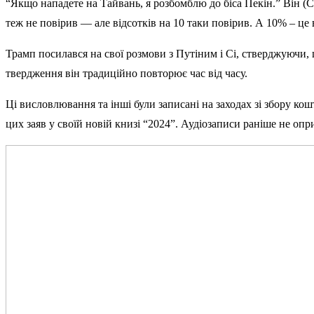
“Якщо нападете на Тайвань, я розбомблю до біса Пекін.” Він (С
теж не повірив — але відсотків на 10 таки повірив. А 10% – це 
Трамп посилався на свої розмови з Путіним і Сі, стверджуючи,
твердження він традиційно повторює час від часу.
Ці висловлювання та інші були записані на заходах зі збору к
цих заяв у своїй новій книзі “2024”. Аудіозаписи раніше не оп