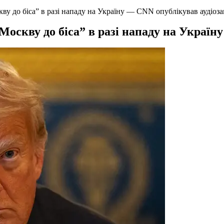
у до біса” в разі нападу на Україну — CNN опублікував аудіоз
оскву до біса” в разі нападу на Україн