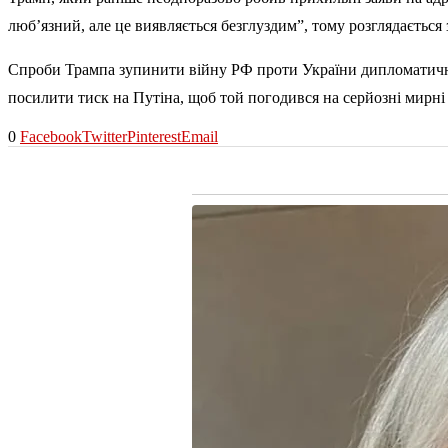
люб’язний, але це виявляється безглуздим”, тому розглядається
Спроби Трампа зупинити війну РФ проти України дипломатичним
посилити тиск на Путіна, щоб той погодився на серйозні мирні
0
Facebook
Twitter
Pinterest
Email