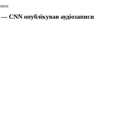
аписи
у — CNN опублікував аудіозаписи