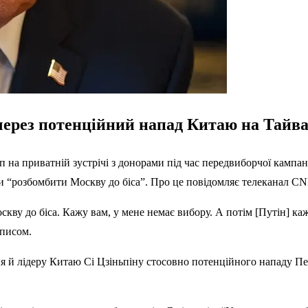
ерез потенційний напад Китаю на Тайвань
а приватній зустрічі з донорами під час передвиборчої кампанії
и “розбомбити Москву до біса”. Про це повідомляє телеканал
CN
кву до біса. Кажу вам, у мене немає вибору. А потім [Путін] каже
записом.
 й лідеру Китаю Сі Цзіньпіну стосовно потенційного нападу Пек