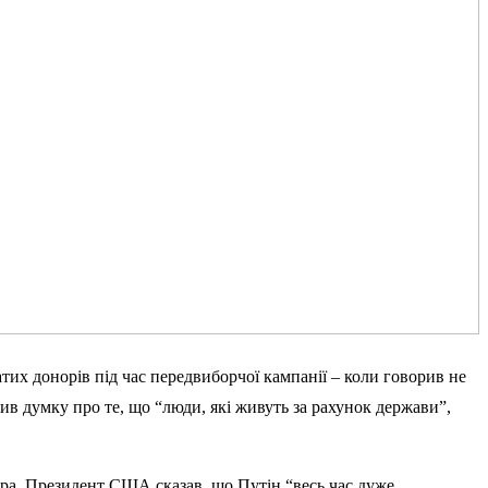
тих донорів під час передвиборчої кампанії – коли говорив не
в думку про те, що “люди, які живуть за рахунок держави”,
ора.
Президент США сказав
, що Путін “весь час дуже