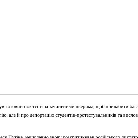
був готовий показати за зачиненими дверима, щоб привабити бага
ю, але й про депортацію студентів-протестувальників та вислови
ресу Путіна, нещодавно знову розкритикував російського диктат