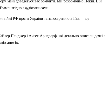
ибору, мені доведеться вас бомбити. Ми розбомбимо Пекін. Він
Трамп, згідно з аудіозаписами.
би війні РФ проти України та загостренню в Газі — це
Тайлер Пейджер і Айзек Арнсдорф, які детально описали деякі з
діозаписів.