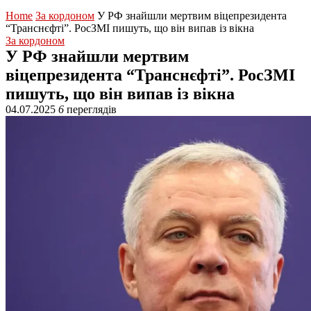
Home
За кордоном
У РФ знайшли мертвим віцепрезидента
“Транснєфті”. РосЗМІ пишуть, що він випав із вікна
За кордоном
У РФ знайшли мертвим
віцепрезидента “Транснєфті”. РосЗМІ
пишуть, що він випав із вікна
04.07.2025
6
переглядів