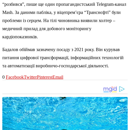
“розбився”, пише ще один пропагандистський Telegram-канал
Mash
. За даними пабліка, у віцепрем’єра “Транснєфті” були
проблеми із серцем. На тілі чиновника виявили холтер –
медичний прилад для добового моніторингу
кардіопоказників.
Бадалов обіймав зазначену посаду з 2021 року. Він курував
питання цифрової трансформації, інформаційних технологій
та автоматизації виробничо-господарської діяльності.
0
Facebook
Twitter
Pinterest
Email