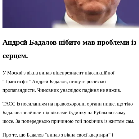
Андрєй Бадалов нібито мав проблеми із
серцем.
У Москві з вікна випав віцепрезидент підсанкційної
“Транснєфті” Андрєй Бадалов, пишуть російські
пропагандисти. Чиновник унаслідок падіння не вижив.
ТАСС із посиланням на правоохоронні органи
пише
, що тіло
Бадалова знайшли під вікнами будинку на Рубльовському
шосе. За попередньою причиною той покінчив із життям сам.
Про те, що Бадалов “випав з вікна своєї квартири” і