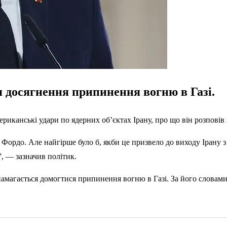
я досягнення припинення вогню в Газі.
канські удари по ядерних об’єктах Ірану, про що він розповів 
 Фордо. Але найгірше було б, якби це призвело до виходу Ірану
, — зазначив політик.
магається домогтися припинення вогню в Газі. За його словами,