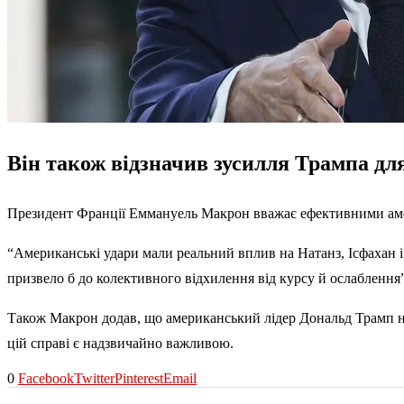
Він також відзначив зусилля Трампа дл
Президент Франції Еммануель Макрон вважає ефективними амери
“Американські удари мали реальний вплив на Натанз, Ісфахан і
призвело б до колективного відхилення від курсу й ослаблення”
Також Макрон додав, що американський лідер Дональд Трамп на
цій справі є надзвичайно важливою.
0
Facebook
Twitter
Pinterest
Email