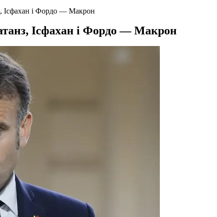
, Ісфахан і Фордо — Макрон
танз, Ісфахан і Фордо — Макрон