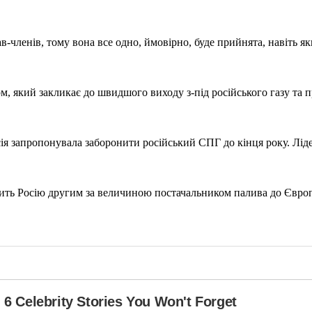
в-членів, тому вона все одно, ймовірно, буде прийнята, навіть 
, який закликає до швидшого виходу з-під російського газу та 
я запропонувала заборонити російський СПГ до кінця року. Лідер
ить Росію другим за величиною постачальником палива до Європ