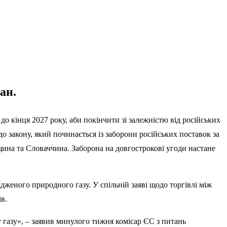
ан.
о кінця 2027 року, аби покінчити зі залежністю від російських
о закону, який починається із заборони російських поставок за
ина та Словаччина. Заборона на довгострокові угоди настане
еного природного газу. У спільній заяві щодо торгівлі між
в.
 газу», – заявив минулого тижня комісар ЄС з питань