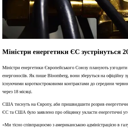
Міністри енергетики ЄС зустрінуться 2
Міністри енергетики Європейського Союзу планують узгодити спі
енергоносіїв. Як пише Bloomberg, вони зберуться на офіційну з
існуючими короткостроковими контрактами до середини червня,
через 18 місяці.
США тиснуть на Європу, аби пришвидшити розрив енергетичних 
ЄС та США було заявлено про обіцянку укласти енергетичні уго
«Ми тісно співпрацюємо з американською адміністрацією в галу