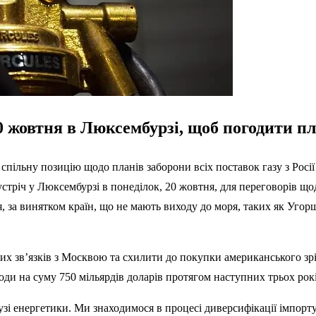
0 жовтня в Люксембурзі, щоб погодити пл
льну позицію щодо планів заборони всіх поставок газу з Росії д
устріч у Люксембурзі в понеділок, 20 жовтня, для переговорів щод
 за винятком країн, що не мають виходу до моря, таких як Угорщ
зв’язків з Москвою та схилити до покупки американського зрідж
ди на суму 750 мільярдів доларів протягом наступних трьох рокі
зі енергетики. Ми знаходимося в процесі диверсифікації імпорту