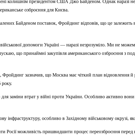
алені колишнім президентом США Джо Байденом. Однак наразі не
ериканське озброєння для Києва.
алених Байденом поставок, Фройдинг відповів, що це залежить ві
військової допомоги Україні — наразі незрозуміло. Ми не можем
ипускаю, що принаймні закупівля американського озброєння з п
, Фройдинг зазначив, що Москва має чіткий план відновлення й р
 року.
 для заміни втрат у війні проти України. Особливо активно вон
ову інфраструктуру, особливо в Західному військовому окрузі,
 дати Росії можливість пришвидшити процес переозброєння пер