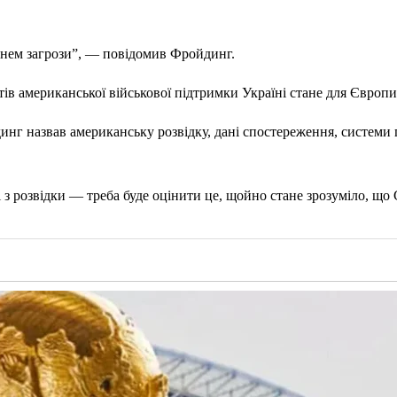
внем загрози”, — повідомив Фройдинг.
ів американської військової підтримки Україні стане для Європ
нг назвав американську розвідку, дані спостереження, системи п
з розвідки — треба буде оцінити це, щойно стане зрозуміло, що 