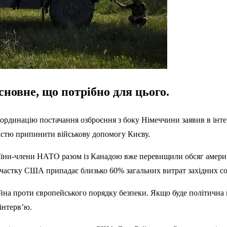
новне, що потрібно для цього.
ординацію постачання озброєння з боку Німеччини заявив в інте
ністю припинити військову допомогу Києву.
аїни-члени НАТО разом із Канадою вже перевищили обсяг америка
а частку США припадає близько 60% загальних витрат західних с
йна проти європейського порядку безпеки. Якщо буде політична 
інтерв’ю.