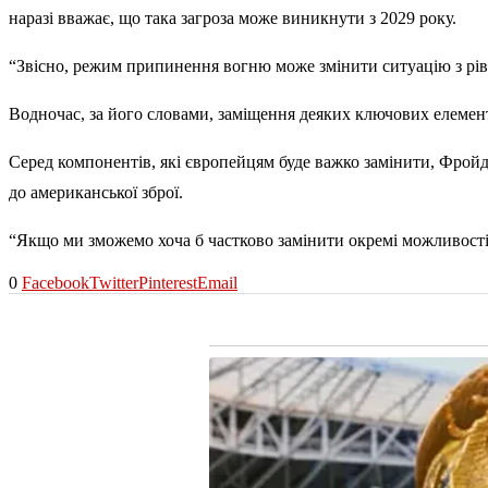
наразі вважає, що така загроза може виникнути з 2029 року.
“Звісно, режим припинення вогню може змінити ситуацію з рі
Водночас, за його словами, заміщення деяких ключових елемент
Серед компонентів, які європейцям буде важко замінити, Фройди
до американської зброї.
“Якщо ми зможемо хоча б частково замінити окремі можливості 
0
Facebook
Twitter
Pinterest
Email