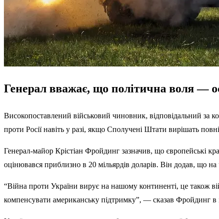
Генерал вважає, що політична воля — ос
Високопоставлений військовий чиновник, відповідальний за ко
проти Росії навіть у разі, якщо Сполучені Штати вирішать пов
Генерал-майор Крістіан Фройдинг зазначив, що європейські кр
оцінювався приблизно в 20 мільярдів доларів. Він додав, що н
“Війна проти України вирує на нашому континенті, це також ві
компенсувати американську підтримку”, — сказав Фройдинг в 