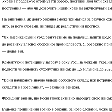
Україна продовжує отримувати зброю, поставки якої були схв
постачання — або чи дозволить іншим країнам закуповувати ам
На запитання, як довго Україна зможе триматися за рахунок схв
літо, за його словами, виглядає як реалістичний прогноз.
“Як американський уряд реагуватиме на подальші запити щодо 
до розвитку власної оборонної промисловості. Я обережно пр
— додав він.
Коментуючи потенційну загрозу з боку Росії за межами України
подвоїти чисельність сухопутних військ до 1,5 мільйона до 2026
“Вони набирають значно більше особового складу, ніж потрібно
складати на зберігання”, — зазначив генерал.
Фройдинг заявив, що Росія також активно нарощує свою військ
Будь-яке припинення вогню в Україні, за його словами, може