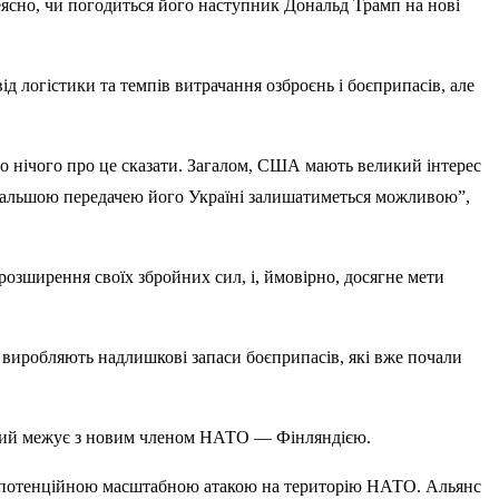
ясно, чи погодиться його наступник Дональд Трамп на нові
д логістики та темпів витрачання озброєнь і боєприпасів, але
о нічого про це сказати. Загалом, США мають великий інтерес
одальшою передачею його Україні залишатиметься можливою”,
озширення своїх збройних сил, і, ймовірно, досягне мети
и виробляють надлишкові запаси боєприпасів, які вже почали
 який межує з новим членом НАТО — Фінляндією.
ед потенційною масштабною атакою на територію НАТО. Альянс