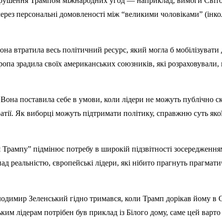
рушення Трампом міжнародних угод — наприклад, вимоги Світов
 через персональні домовленості між “великими чоловіками” (інк
на втратила весь політичний ресурс, який могла б мобілізувати д
ропа зрадила своїх американських союзників, які розраховували,
а поставила себе в умови, коли лідери не можуть публічно сказ
атії. Як виборці можуть підтримати політику, справжню суть яко
Трампу” підмінює потребу в широкій підзвітності зосередженням н
д реальністю, європейські лідери, які нібито прагнуть прагматич
димир Зеленський гідно тримався, коли Трамп дорікав йому в Ов
ьким лідерам потрібен був приклад із Білого дому, саме цей варт