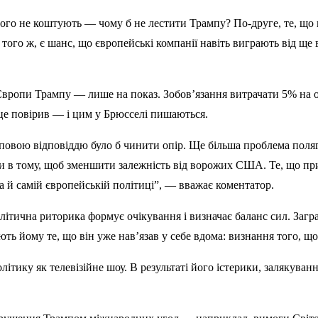
ого не коштують — чому б не лестити Трампу? По-друге, те, що 
 того ж, є шанс, що європейські компанії навіть виграють від щ
к Європи Трампу — лише на показ. Зобов’язання витрачати 5% на
 це повірив — і цим у Брюсселі пишаються.
овою відповіддю було б чинити опір. Ще більша проблема поляга
и в тому, щоб зменшити залежність від ворожих США. Те, що пр
а й самій європейській політиці”, — вважає коментатор.
олітична риторика формує очікування і визначає баланс сил. Заг
ють йому те, що він уже нав’язав у себе вдома: визнання того, щ
ітику як телевізійне шоу. В результаті його істерики, залякува