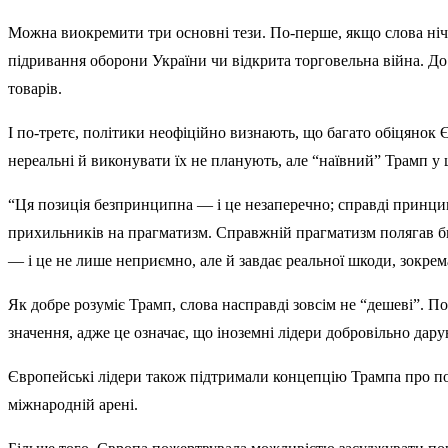
Можна виокремити три основні тези. По-перше, якщо слова ніч
підривання оборони України чи відкрита торговельна війна. До
товарів.
І по-третє, політики неофіційно визнають, що багато обіцяно
нереальні й виконувати їх не планують, але “наївний” Трамп у
“Ця позиція безпринципна — і це незаперечно; справді принцип
прихильників на прагматизм. Справжній прагматизм полягав б
— і це не лише неприємно, але й завдає реальної шкоди, зокрем
Як добре розуміє Трамп, слова насправді зовсім не “дешеві”. П
значення, адже це означає, що іноземні лідери добровільно дару
Європейські лідери також підтримали концепцію Трампа про пол
міжнародній арені.