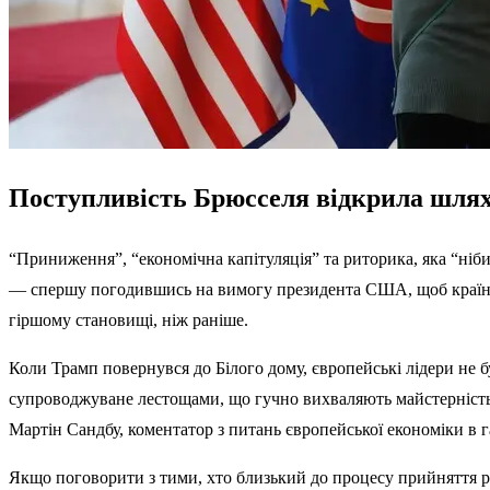
Поступливість Брюсселя відкрила шлях 
“Приниження”, “економічна капітуляція” та риторика, яка “ніби
— спершу погодившись на вимогу президента США, щоб країни 
гіршому становищі, ніж раніше.
Коли Трамп повернувся до Білого дому, європейські лідери не б
супроводжуване лестощами, що гучно вихваляють майстерність Т
Мартін Сандбу, коментатор з питань європейської економіки в га
Якщо поговорити з тими, хто близький до процесу прийняття рі