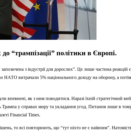
до “трампізації” політики в Європі.
 запозичена з індустрії для дорослих”. Це лише частина реакцій 
НАТО витрачали 5% національного доходу на оборону, а потім 
ули впевнені, як з ним поводитися. Наразі їхній стратегічний ви
рампа у справах миру та укладання угод. Питання лише в тому, ч
зеті Financial Times.
шень, то всі повторюють, що “тут ніхто не є наївним”. Натоміст