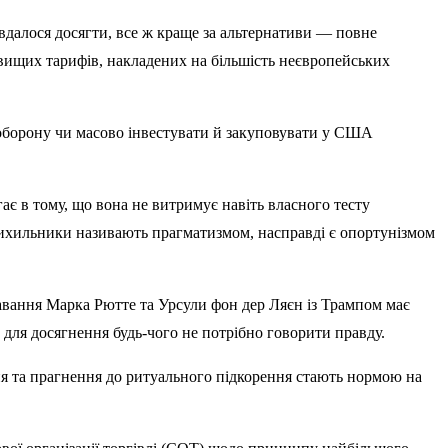
вдалося досягти, все ж краще за альтернативи — повне
е вищих тарифів, накладених на більшість неєвропейських
 оборону чи масово інвестувати й закуповувати у США
є в тому, що вона не витримує навіть власного тесту
ихильники називають прагматизмом, насправді є опортунізмом
равання Марка Рютте та Урсули фон дер Ляєн із Трампом має
о для досягнення будь-чого не потрібно говорити правду.
ння та прагнення до ритуального підкорення стають нормою на