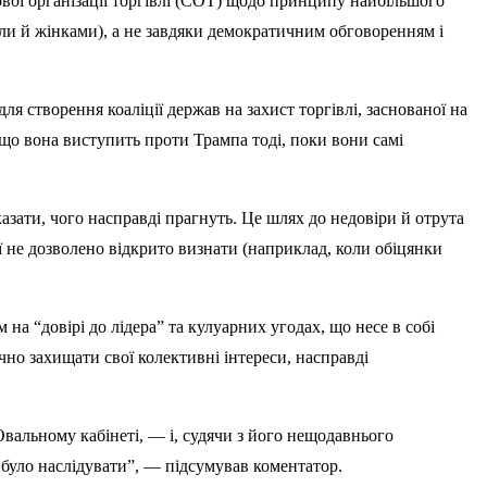
ої організації торгівлі (СОТ) щодо принципу найбільшого
оли й жінками), а не завдяки демократичним обговоренням і
ля створення коаліції держав на захист торгівлі, заснованої на
 що вона виступить проти Трампа тоді, поки вони самі
ати, чого насправді прагнуть. Це шлях до недовіри й отрута
ї не дозволено відкрито визнати (наприклад, коли обіцянки
а “довірі до лідера” та кулуарних угодах, що несе в собі
но захищати свої колективні інтереси, насправді
альному кабінеті, — і, судячи з його нещодавнього
о було наслідувати”, — підсумував коментатор.