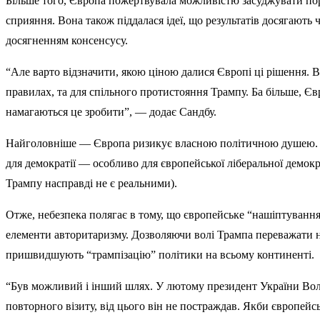
Більше того, Європа пожертвувала можливістю засуджувати по
сприяння. Вона також піддалася ідеї, що результатів досягають
досягненням консенсусу.
“Але варто відзначити, якою ціною далися Європі ці рішення. Во
правилах, та для спільного протистояння Трампу. Ба більше, Єв
намагаються це зробити”, — додає Сандбу.
Найголовніше — Європа ризикує власною політичною душею. Вон
для демократії — особливо для європейської ліберальної демокр
Трампу насправді не є реальними).
Отже, небезпека полягає в тому, що європейське “нашіптування 
елементи авторитаризму. Дозволяючи волі Трампа переважати на
пришвидшують “трампізацію” політики на всьому континенті.
“Був можливий і інший шлях. У лютому президент України Воло
повторного візиту, від цього він не постраждав. Якби європейс