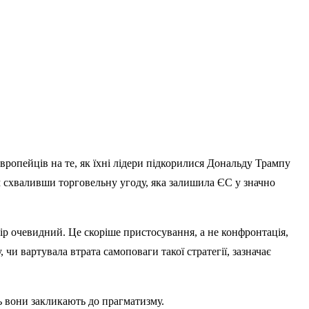
європейців на те, як їхні лідери підкорилися Дональду Трампу
схваливши торговельну угоду, яка залишила ЄС у значно
бір очевидний. Це скоріше пристосування, а не конфронтація,
и вартувала втрата самоповаги такої стратегії, зазначає
ь вони закликають до прагматизму.