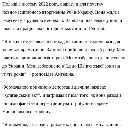
Польщі в лютому 2022 року, відразу після початку
повномасштабного вторгнення РФ в Україну. Вона жила з
бабусею у Прушкові неподалік Варшави, навчалася у вищій
школі та працювала в інтернет-магазині в П’ястові.
“Я ніколи не уявляла, що похід на концерт закінчиться для
мене так драматично. За мною прийшли о шостій ранку. Мені
навіть не дозволили взяти речі. Мене забрали та депортували
до України. Мені заборонено в’їзд до Шенгенської зони на
п’ять років”, – розповідає Ангеліна.
Формальною причиною депортації дівчина називає
“хуліганський акт”. Її затримали після того, як вона разом з
іншими фанатами перестрибнула з трибуни на арену
Національного стадіону.
“Я побачила, як люди стрибають, і це сталося імпульсивно.