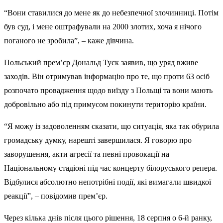
“Вони ставилися до мене як до небезпечної злочинниці. Потім
був суд, і мене оштрафували на 2000 злотих, хоча я нічого
поганого не зробила”, – каже дівчина.
Польський прем’єр Дональд Туск заявив, що уряд вживе
заходів. Він отримував інформацію про те, що проти 63 осіб
розпочато провадження щодо виїзду з Польщі та вони мають
добровільно або під примусом покинути територію країни.
“Я можу із задоволенням сказати, що ситуація, яка так обурила
громадську думку, нарешті завершилася. Я говорю про
заворушення, акти агресії та певні провокації на
Національному стадіоні під час концерту білоруського репера.
Відбулися абсолютно непотрібні події, які вимагали швидкої
реакції”, – повідомив прем’єр.
Через кілька днів після цього рішення, 18 серпня о 6-й ранку,