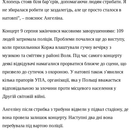
Хлопець стояв біля бар’єрів, допомагаючи людям стрибати. Я
не збиралася робити це заздалегідь, але це просто сталося в
натовпі”, – пояснює Ангеліна.
Концерт 9 серпня закінчився масовими заворушеннями: 109
людей затримала поліція. Проблеми почалися ще до виступу,
коли прихильники Коржа влаштували гучну вечірку з
музикою та сміттям у районі Воля. Під час самого концерту
деякі відвідувачі намагалися прорватися ближче до сцени, що
призвело до сутичок з охороною. У натовпі також з’явилися
кілька прапорів УПА, організації, яка у Польщі вважається
відповідальною за злочини проти місцевого населення у
Другій світовій війні.
Ангеліну після стрибка з трибуни відвели у підвал стадіону, де
вона провела залишок концерту. Наступні два дні вона
перебувала під вартою поліції.