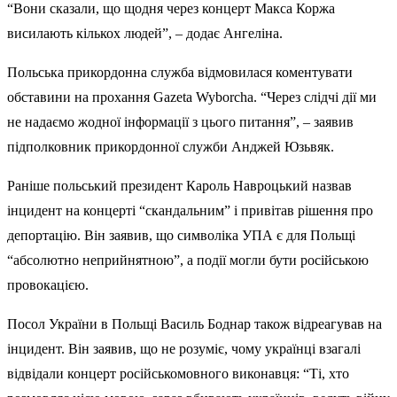
“Вони сказали, що щодня через концерт Макса Коржа
висилають кількох людей”, – додає Ангеліна.
Польська прикордонна служба відмовилася коментувати
обставини на прохання Gazeta Wyborcha. “Через слідчі дії ми
не надаємо жодної інформації з цього питання”, – заявив
підполковник прикордонної служби Анджей Юзьвяк.
Раніше польський президент Кароль Навроцький назвав
інцидент на концерті
“скандальним” і привітав
рішення про
депортацію. Він заявив, що символіка УПА є для Польщі
“абсолютно неприйнятною”, а події могли бути російською
провокацією.
Посол України в Польщі Василь Боднар також
відреагував на
інцидент
. Він заявив, що не розуміє, чому українці взагалі
відвідали концерт російськомовного виконавця: “Ті, хто