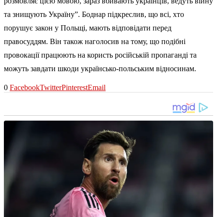
розмовляє цією мовою, зараз вбивають українців, ведуть війну
та знищують Україну”. Боднар підкреслив, що всі, хто
порушує закон у Польщі, мають відповідати перед
правосуддям. Він також наголосив на тому, що подібні
провокації працюють на користь російській пропаганді та
можуть завдати шкоди українсько-польським відносинам.
0
Facebook
Twitter
Pinterest
Email