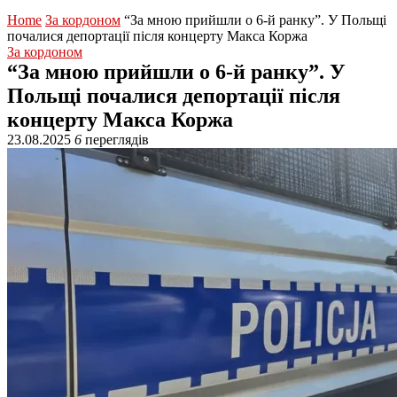
Home
За кордоном
“За мною прийшли о 6-й ранку”. У Польщі
почалися депортації після концерту Макса Коржа
За кордоном
“За мною прийшли о 6-й ранку”. У
Польщі почалися депортації після
концерту Макса Коржа
23.08.2025
6
переглядів