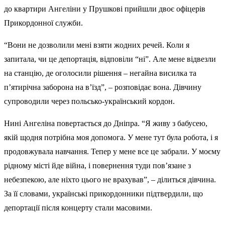
до квартири Ангеліни у Прушкові прийшли двоє офіцерів
Прикордонної служби.
“Вони не дозволили мені взяти жодних речей. Коли я
запитала, чи це депортація, відповіли “ні”. Але мене відвезли
на станцію, де оголосили рішення – негайна висилка та
п’ятирічна заборона на в’їзд”, – розповідає вона. Дівчину
супроводили через польсько-український кордон.
Нині Ангеліна повертається до Дніпра. “Я живу з бабусею,
якій щодня потрібна моя допомога. У мене тут була робота, і я
продовжувала навчання. Тепер у мене все це забрали. У моєму
рідному місті йде війна, і повернення туди пов’язане з
небезпекою, але ніхто цього не врахував”, – ділиться дівчина.
За її словами, українські прикордонники підтвердили, що
депортації після концерту стали масовими.