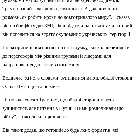
думаю, ми маємо зупинитися там, де зараз знаходимося, і
Трамп правий – важливо це зупинити. А далі починати
розмови, як робити кроки до довготривалого миру”, – сказав
він на брифінгу для ЗМІ, відповідаючи на питання чи готовий
він погодитися на втрату окупованих українських територій.
Після припинення вогню, на його думку, можна переходити
до переговорів між різними групами й лідерами для
напрацювання довготривалого миру.
Водночас, за його словами, зупинитися мають обидві сторони.
Однак Путін цього не хоче.
“Я погоджуюся з Трампом, що обидві сторони мають
зупинитися, але питання в Путіні. Не ми розпочинали цю
війну”, – наголосив президент.
Він також додав, що готовий до будь-яких форматів, які