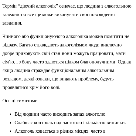
Термін “діючий алкоголік” означає, що людина з алкогольною
залежністю все ще може виконувати свої повсякденні
завдання.
Чинного або функціонуючого алкоголіка можна помітити не
відразу. Багато страждають алкоголізмом люди виключно
добре приховують свій стан-вони можуть працювати, мати
сім’ю, і з боку часто здаються цілком благополучними. Однак
якщо людина страждає функціональним алкогольним
розладом, деякі ознаки, що видають проблему, будуть
проявлятися крім його волі.
Ось ці симптоми.
Від людини часто виходить запах алкоголю.
Слабшає контроль над частотою і кількістю випивки.
Алкоголь ховається в різних місцях, часто в