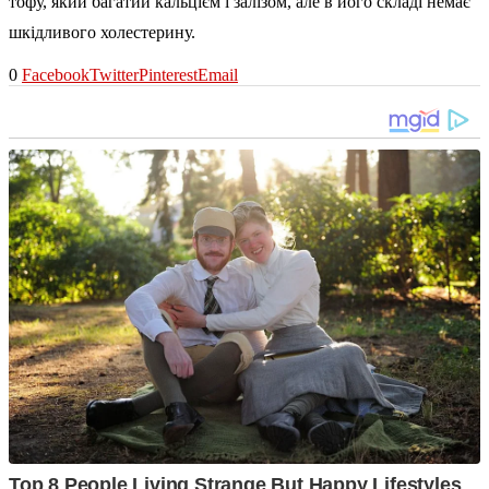
тофу, який багатий кальцієм і залізом, але в його складі немає
шкідливого холестерину.
0
Facebook
Twitter
Pinterest
Email