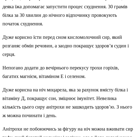
деяка їжа допомагає запустити процес схуднення. 30 грамів
білка за 30 хвилин до нічного відпочинку провокують
початок схуднення.
Дуже корисно їсти перед сном кисломолочний сир, який
розганяє обмін речовин, а заодно покращує здоров’я судин і
серця.
Непогано додати до вечірнього перекусу трохи горіхів,
багатих магнієм, вітаміном Е і селеном.
Дуже корисна на ніч моцарела, яка за рахунок вмісту білка і
вітаміну Д, покращує сон, зміцнює імунітет. Невелика
кількість цього сиру анітрохи не зашкодить здоров’ю. З нього
ж можна починати і день.
Анітрохи не побоюючись за фігуру на ніч можна вживати сир