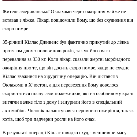
Житель американської Оклахоми через ожиріння майже не
вставав з ліжка. Лікарі повідомили йому, що без схуднення він
скоро помре.
35-річний Кіллас Дживенс був фактично прикутий до ліжка
протягом двох з половиною років, так як його вага
перевалила за 330 кг. Коли лікарі сказали жертві морбидного
ожиріння про те, що він досить скоро помре, якщо не схудне,
Кіллас зважився на хірургічну операцію. Він дістався з
Оклахоми в Х’юстон, а для перевезення йому довелося
скористатися послугами пожежників, які на особливому крані
витягли важке тіло з дому і занурили його в спеціальний
автомобіль. Чоловік налаштувався перемогти ожиріння, так як
хотів, щоб три падчерки росли на його очах.
В результаті операції Кіллас швидко схуд, зменшивши масу