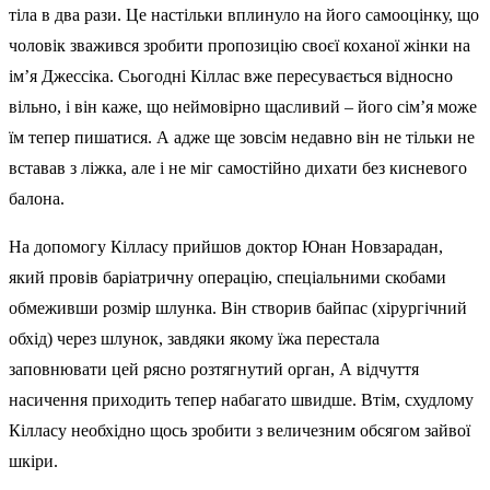
тіла в два рази. Це настільки вплинуло на його самооцінку, що
чоловік зважився зробити пропозицію своєї коханої жінки на
ім’я Джессіка. Сьогодні Кіллас вже пересувається відносно
вільно, і він каже, що неймовірно щасливий – його сім’я може
їм тепер пишатися. А адже ще зовсім недавно він не тільки не
вставав з ліжка, але і не міг самостійно дихати без кисневого
балона.
На допомогу Кілласу прийшов доктор Юнан Новзарадан,
який провів баріатричну операцію, спеціальними скобами
обмеживши розмір шлунка. Він створив байпас (хірургічний
обхід) через шлунок, завдяки якому їжа перестала
заповнювати цей рясно розтягнутий орган, А відчуття
насичення приходить тепер набагато швидше. Втім, схудлому
Кілласу необхідно щось зробити з величезним обсягом зайвої
шкіри.