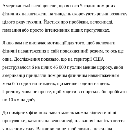
Американські вчені довели, що всього 5 годин помірних
фізичних навантажень на тиждень скорочують ризик розвитку
цілого ряду пухлин. Йдеться про пробіжки, велосипеді,
плавання або просто інтенсивних піших прогулянках.
Якщо вам не вистачає мотивації для того, щоб включити
фізичні навантаження в свій повсякденний режим, то ось ще
одна. Дослідження показало, що на території США
реєструвалося б на цілих 46 000 пухлин менше щороку, якби
американці приділяли помірним фізичним навантаженням
хоча б 5 годин на тиждень, що менше години на день.
Причому мова не про те, щоб ходити в спортзал або пробігати
по 10 км на добу.
До помірних фізичних навантажень можна віднести піші
прогулянки, катання на велосипеді, плавання і навіть заняття
у власному саду. Важливо лише, щоб людина не сиділа