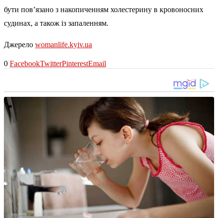
бути пов’язано з накопиченням холестерину в кровоносних
судинах, а також із запаленням.
Джерело
womanlife.kyiv.ua
0
Facebook
Twitter
Pinterest
Email