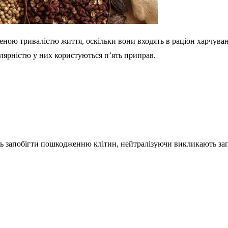
еною тривалістю життя, оскільки вони входять в раціон харчуванн
улярністю у них користуються п’ять приправ.
ь запобігти пошкодженню клітин, нейтралізуючи викликають запа