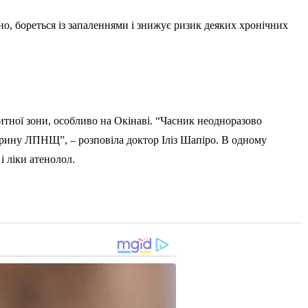
но, бореться із запаленнями і знижує ризик деяких хронічних
итної зони, особливо на Окінаві. “Часник неодноразово
терину ЛПНЩ”, – розповіла доктор Іліз Шапіро. В одному
і ліки атенолол.