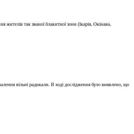
я жителів так званої блакитної зони (Ікарія, Окінава,
лення вільні радикали. В ході дослідження було виявлено, що