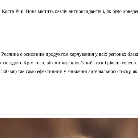
Коста-Ріці. Вона містить безліч антиоксидантів і, як було доведе
. Рослина є основним продуктом харчування у всіх регіонах блак
 застудою. Крім того, він знижує кров’яний тиск і рівень холес
1500 мг) так само ефективний у зниженні артеріального тиску, як 