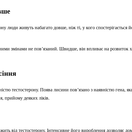
вше
ону люди живуть набагато довше, ніж ті, у кого спостерігається 
ідними змінами не пов’язаний. Швидше, він впливає на розвиток 
сіння
ністю тестостерону. Поява лисини пов’язано з наявністю гена, як
я, прийому деяких ліків.
жить від тестостерону. Інтенсивне його вироблення дозволяє дом