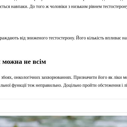
ається навпаки. До того ж чоловіки з низьким рівнем тестостеро
раждають від зниженого тестостерону. Його кількість впливає на
 можна не всім
боях, онкологічних захворюваннях. Призначити його як ліки може
ьної функції теж неправильно. Доцільно пройти обстеження і лі