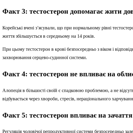
Факт 3: тестостерон допомагає жити до
Корейські вчені з’ясували, що при нормальному рівні тестостер
життя збільшується в середньому на 14 років.
При цьому тестостерон в крові безпосередньо з віком і відпов
захворювання серцево-судинної системи.
Факт 4: тестостерон не впливає на обли
Алопеція в більшості своїй є спадковою проблемою, а не відсут
відбувається через хвороби, стресів, нераціонального харчуванн
Факт 5: тестостерон впливає на зачаття
Регуляція чоловічої репродуктивної системи безпосередньо зале