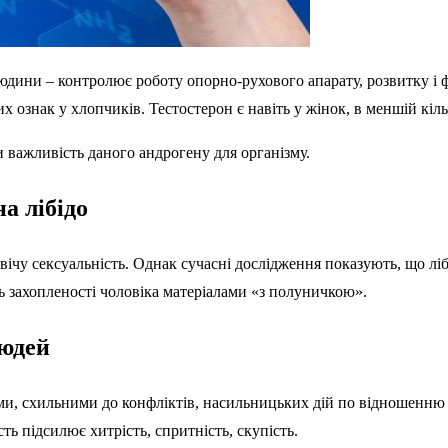
людини – контролює роботу опорно-рухового апарату, розвитку і 
 ознак у хлопчиків. Тестостерон є навіть у жінок, в меншій кіл
 важливість даного андрогену для організму.
а лібідо
ічу сексуальність. Однак сучасні дослідження показують, що лібі
нь захопленості чоловіка матеріалами «з полуничкою».
людей
ми, схильними до конфліктів, насильницьких дій по відношенню
ть підсилює хитрість, спритність, скупість.