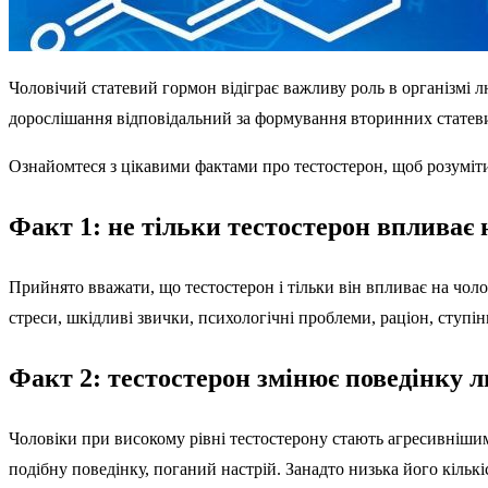
Чоловічий статевий гормон відіграє важливу роль в організмі 
дорослішання відповідальний за формування вторинних статевих
Ознайомтеся з цікавими фактами про тестостерон, щоб розуміти
Факт 1: не тільки тестостерон впливає н
Прийнято вважати, що тестостерон і тільки він впливає на чолов
стреси, шкідливі звички, психологічні проблеми, раціон, ступі
Факт 2: тестостерон змінює поведінку 
Чоловіки при високому рівні тестостерону стають агресивніши
подібну поведінку, поганий настрій. Занадто низька його кількіс