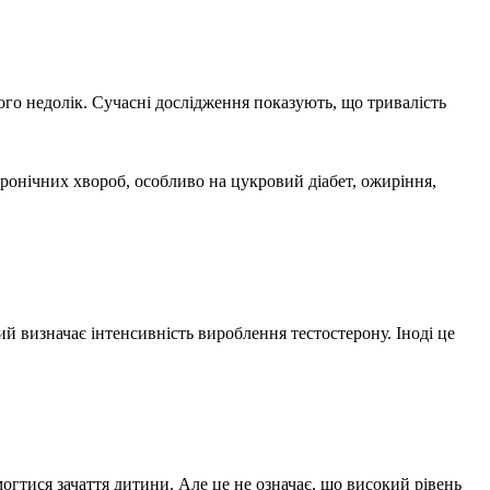
його недолік. Сучасні дослідження показують, що тривалість
хронічних хвороб, особливо на цукровий діабет, ожиріння,
ий визначає інтенсивність вироблення тестостерону. Іноді це
огтися зачаття дитини. Але це не означає, що високий рівень