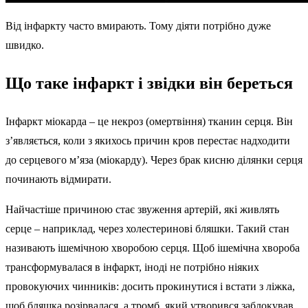
Від інфаркту часто вмирають. Тому діяти потрібно дуже
швидко.
Що таке інфаркт і звідки він береться
Інфаркт міокарда – це некроз (омертвіння) тканин серця. Він
з’являється, коли з якихось причин кров перестає надходити
до серцевого м’яза (міокарду). Через брак кисню ділянки серця
починають відмирати.
Найчастіше причиною стає звуження артерій, які живлять
серце – наприклад, через холестеринові бляшки. Такий стан
називають ішемічною хворобою серця. Щоб ішемічна хвороба
трансформувалася в інфаркт, іноді не потрібно ніяких
провокуючих чинників: досить прокинутися і встати з ліжка,
щоб бляшка розірвалася, а тромб, який утворився заблокував