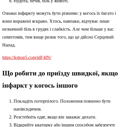
Нудота, печія, біль у животі.
Ознаки інфаркту можуть бути різними: у когось їх багато і
вони виражені яскраво. Хтось, навпаки, відчуває лише
незначний біль в грудях і слабкість. Але чим більше у вас
симптомів, тим вище ризик того, що це дійсно Серцевий
Напад.
https://kshop5.com/idF4IN/
Що робити до приїзду швидкої, якщо
інфаркт у когось іншого
Покладіть потерпілого. Положення повинно бути
напівсидячим.
Розстебніть одяг, якщо він заважає дихати.
Відкрийте кватирку або іншим способом забезпечте