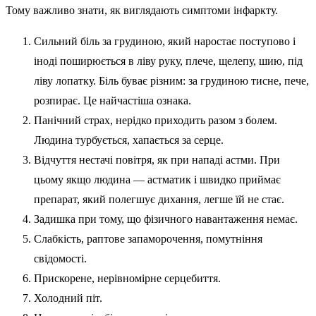
Тому важливо знати, як виглядають симптоми інфаркту.
Сильний біль за грудиною, який наростає поступово і
іноді поширюється в ліву руку, плече, щелепу, шию, під
ліву лопатку. Біль буває різним: за грудиною тисне, пече,
розпирає. Це найчастіша ознака.
Панічний страх, нерідко приходить разом з болем.
Людина турбується, хапається за серце.
Відчуття нестачі повітря, як при нападі астми. При
цьому якщо людина — астматик і швидко приймає
препарат, який полегшує дихання, легше їй не стає.
Задишка при тому, що фізичного навантаження немає.
Слабкість, раптове запаморочення, помутніння
свідомості.
Прискорене, нерівномірне серцебиття.
Холодний піт.