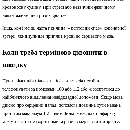
кровоносну судину. При стресі або незвичній фізичному
навантаженні цей ризик зростає.
Інша, хоч і менш часта причина, – раптовий спазм коронарної
артерії, який зупиняє приплив крові до серцевого м’яза.
Коли треба терміново дзвонити в
швидку
При найменшій підозрі на інфаркт треба негайно
телефонувати за номерами 103 або 112 або ж звертатися до
найближчого відділення невідкладної допомоги. Якщо мова
дійсно про серцевий напад, допомога повинна бути надана
протягом максимум 1-2 годин. Інакше наслідки інфаркту
можуть стати незворотними, а ризик смерті істотно зросте.