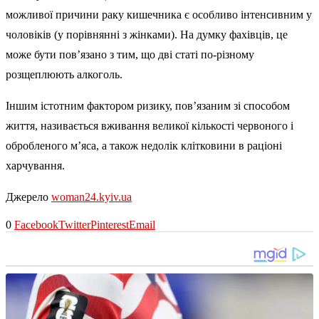
можливої причини раку кишечника є особливо інтенсивним у
чоловіків (у порівнянні з жінками). На думку фахівців, це
може бути пов’язано з тим, що дві статі по-різному
розщеплюють алкоголь.
Іншим істотним фактором ризику, пов’язаним зі способом
життя, називається вживання великої кількості червоного і
обробленого м’яса, а також недолік клітковини в раціоні
харчування.
Джерело
woman24.kyiv.ua
0
Facebook
Twitter
Pinterest
Email