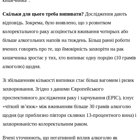
кишечника”.
Скільки для цього треба випивати?
Дослідження дають
відповідь. Зокрема, було виявлено, що з розвитком
колоректального раку асоціюється вживання чотирьох або
більше алкогольних напоїв на тиждень. Більш ранні роботи
вчених говорять про те, що ймовірність захворіти на рак
кишечника зростає у тих, хто випиває одну порцію (10 грамів
алкоголю) щодня.
Зі збільшенням кількості випивки стає більш вагомим і ризик
захворювання. Згідно з даними Європейського
проспективного дослідження раку і харчування (EPIC), існує
«чіткий зв’язок» між вживанням більше 30 грамів алкоголю
щодня (це приблизно півтори склянки 13-процентного вина) і
захворюваністю колоректальним раком.
Вчені уточнюють, що негативний вплив алкоголю як