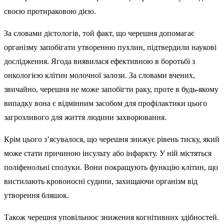
своєю протираковою дією.
За словами дієтологів, той факт, що черешня допомагає
організму запобігати утворенню пухлин, підтвердили наукові
дослідження. Ягода виявилася ефективною в боротьбі з
онкологією клітин молочної залози. За словами вчених,
звичайно, черешня не може запобігти раку, проте в будь-якому
випадку вона є відмінним засобом для профілактики цього
загрозливого для життя людини захворювання.
Крім цього з’ясувалося, що черешня знижує рівень тиску, який
може стати причиною інсульту або інфаркту. У ній містяться
поліфенольні сполуки. Вони покращують функцію клітин, що
вистилають кровоносні судини, захищаючи організм від
утворення бляшок.
Також черешня уповільнює зниження когнітивних здібностей.