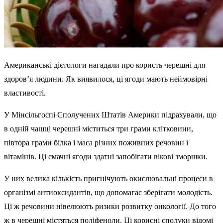
Американські дієтологи нагадали про користь черешні для
здоров’я людини. Як виявилося, ці ягоди мають неймовірні
властивості.
У Мінсільгоспі Сполучених Штатів Америки підрахували, що
в одній чашці черешні міститься три грами клітковини,
півтора грами білка і маса різних поживних речовин і
вітамінів. Ці смачні ягоди здатні запобігати вікові зморшки.
У них велика кількість пригнічують окислювальні процеси в
організмі антиоксидантів, що допомагає зберігати молодість.
Ці ж речовини нівелюють ризики розвитку онкології. До того
ж в черешні містяться поліфеноли. Ці корисні сполуки відомі