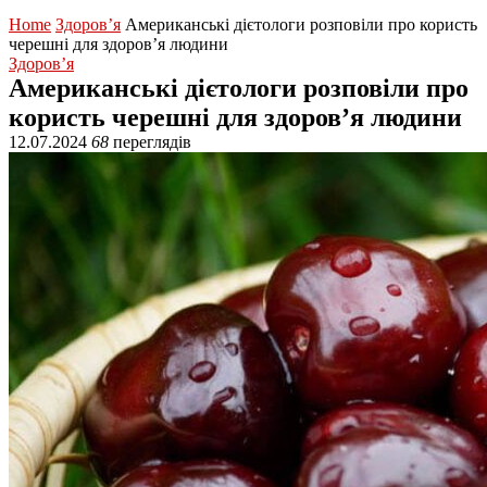
Home
Здоров’я
Американські дієтологи розповіли про користь
черешні для здоров’я людини
Здоров’я
Американські дієтологи розповіли про
користь черешні для здоров’я людини
12.07.2024
68
переглядів