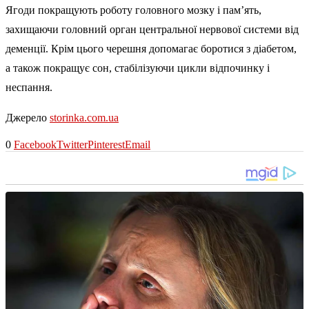
Ягоди покращують роботу головного мозку і пам’ять,
захищаючи головний орган центральної нервової системи від
деменції. Крім цього черешня допомагає боротися з діабетом,
а також покращує сон, стабілізуючи цикли відпочинку і
неспання.
Джерело
storinka.com.ua
0
Facebook
Twitter
Pinterest
Email