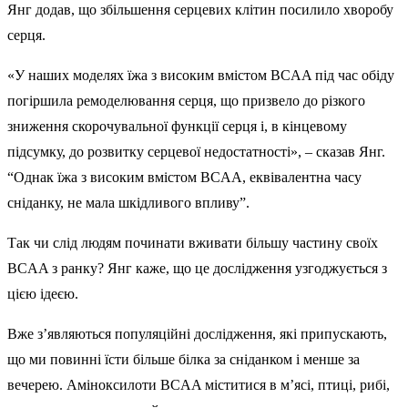
Янг додав, що збільшення серцевих клітин посилило хворобу
серця.
«У наших моделях їжа з високим вмістом BCAA під час обіду
погіршила ремоделювання серця, що призвело до різкого
зниження скорочувальної функції серця і, в кінцевому
підсумку, до розвитку серцевої недостатності», – сказав Янг.
“Однак їжа з високим вмістом BCAA, еквівалентна часу
сніданку, не мала шкідливого впливу”.
Так чи слід людям починати вживати більшу частину своїх
BCAA з ранку? Янг каже, що це дослідження узгоджується з
цією ідеєю.
Вже з’являються популяційні дослідження, які припускають,
що ми повинні їсти більше білка за сніданком і менше за
вечерею. Аміноксилоти BCAA міститися в м’ясі, птиці, рибі,