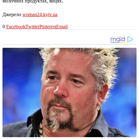
молочних продуктах, яйцях.
Джерело
woman24.kyiv.ua
0
Facebook
Twitter
Pinterest
Email