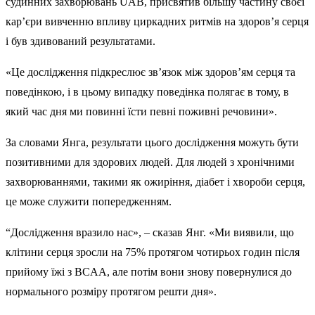
судинних захворювань UAB, присвятив більшу частину своєї
кар’єри вивченню впливу циркадних ритмів на здоров’я серця
і був здивований результатами.
«Це дослідження підкреслює зв’язок між здоров’ям серця та
поведінкою, і в цьому випадку поведінка полягає в тому, в
який час дня ми повинні їсти певні поживні речовини».
За словами Янга, результати цього дослідження можуть бути
позитивними для здорових людей. Для людей з хронічними
захворюваннями, такими як ожиріння, діабет і хвороби серця,
це може служити попередженням.
“Дослідження вразило нас», – сказав Янг. «Ми виявили, що
клітини серця зросли на 75% протягом чотирьох годин після
прийому їжі з BCAA, але потім вони знову повернулися до
нормального розміру протягом решти дня».