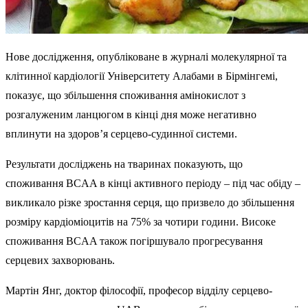
Нове дослідження, опубліковане в журналі молекулярної та
клітинної кардіології Університету Алабами в Бірмінгемі,
показує, що збільшення споживання амінокислот з
розгалуженим ланцюгом в кінці дня може негативно
вплинути на здоров’я серцево-судинної системи.
Результати досліджень на тваринах показують, що
споживання BCAA в кінці активного періоду – під час обіду –
викликало різке зростання серця, що призвело до збільшення
розміру кардіоміоцитів на 75% за чотири години. Високе
споживання BCAA також погіршувало прогресування
серцевих захворювань.
Мартін Янг, доктор філософії, професор відділу серцево-