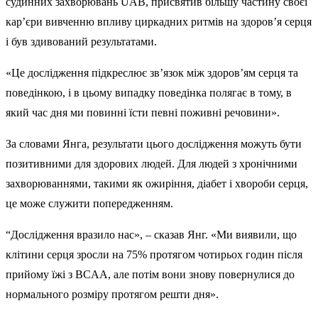
судинних захворювань UAB, присвятив більшу частину своєї
кар’єри вивченню впливу циркадних ритмів на здоров’я серця
і був здивований результатами.
«Це дослідження підкреслює зв’язок між здоров’ям серця та
поведінкою, і в цьому випадку поведінка полягає в тому, в
який час дня ми повинні їсти певні поживні речовини».
За словами Янга, результати цього дослідження можуть бути
позитивними для здорових людей. Для людей з хронічними
захворюваннями, такими як ожиріння, діабет і хвороби серця,
це може служити попередженням.
“Дослідження вразило нас», – сказав Янг. «Ми виявили, що
клітини серця зросли на 75% протягом чотирьох годин після
прийому їжі з BCAA, але потім вони знову повернулися до
нормального розміру протягом решти дня».