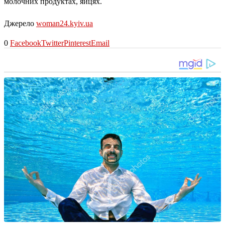
молочних продуктах, яйцях.
Джерело
woman24.kyiv.ua
0
Facebook
Twitter
Pinterest
Email