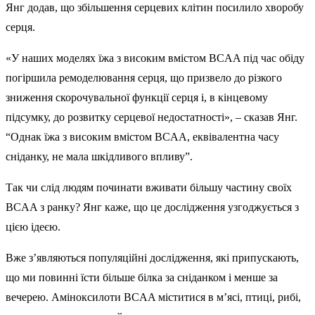
Янг додав, що збільшення серцевих клітин посилило хворобу
серця.
«У наших моделях їжа з високим вмістом BCAA під час обіду
погіршила ремоделювання серця, що призвело до різкого
зниження скорочувальної функції серця і, в кінцевому
підсумку, до розвитку серцевої недостатності», – сказав Янг.
“Однак їжа з високим вмістом BCAA, еквівалентна часу
сніданку, не мала шкідливого впливу”.
Так чи слід людям починати вживати більшу частину своїх
BCAA з ранку? Янг каже, що це дослідження узгоджується з
цією ідеєю.
Вже з’являються популяційні дослідження, які припускають,
що ми повинні їсти більше білка за сніданком і менше за
вечерею. Аміноксилоти BCAA міститися в м’ясі, птиці, рибі,