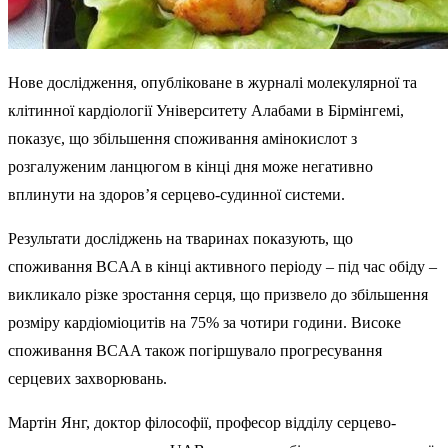
Нове дослідження, опубліковане в журналі молекулярної та
клітинної кардіології Університету Алабами в Бірмінгемі,
показує, що збільшення споживання амінокислот з
розгалуженим ланцюгом в кінці дня може негативно
вплинути на здоров’я серцево-судинної системи.
Результати досліджень на тваринах показують, що
споживання BCAA в кінці активного періоду – під час обіду –
викликало різке зростання серця, що призвело до збільшення
розміру кардіоміоцитів на 75% за чотири години. Високе
споживання BCAA також погіршувало прогресування
серцевих захворювань.
Мартін Янг, доктор філософії, професор відділу серцево-