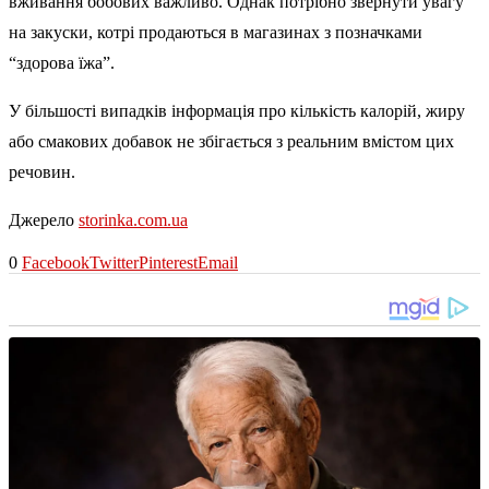
вживання бобових важливо. Однак потрібно звернути увагу
на закуски, котрі продаються в магазинах з позначками
“здорова їжа”.
У більшості випадків інформація про кількість калорій, жиру
або смакових добавок не збігається з реальним вмістом цих
речовин.
Джерело
storinka.com.ua
0
Facebook
Twitter
Pinterest
Email