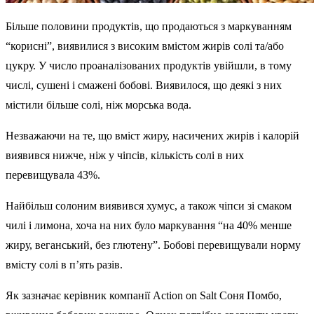
Більше половини продуктів, що продаються з маркуванням
“корисні”, виявилися з високим вмістом жирів солі та/або
цукру. У число проаналізованих продуктів увійшли, в тому
числі, сушені і смажені бобові. Виявилося, що деякі з них
містили більше солі, ніж морська вода.
Незважаючи на те, що вміст жиру, насичених жирів і калорій
виявився нижче, ніж у чіпсів, кількість солі в них
перевищувала 43%.
Найбільш солоним виявився хумус, а також чіпси зі смаком
чилі і лимона, хоча на них було маркування “на 40% менше
жиру, веганський, без глютену”. Бобові перевищували норму
вмісту солі в п’ять разів.
Як зазначає керівник компанії Action on Salt Соня Помбо,