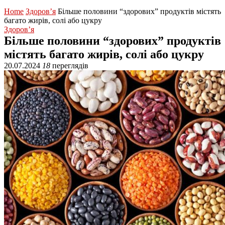
Home
Здоров’я
Більше половини “здорових” продуктів містять
багато жирів, солі або цукру
Здоров’я
Більше половини “здорових” продуктів
містять багато жирів, солі або цукру
20.07.2024
18
переглядів