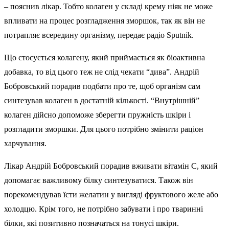
– пояснив лікар. Тобто колаген у складі крему ніяк не може
впливати на процес розгладження зморшок, так як він не
потрапляє всередину організму, передає радіо Sputnik.
Що стосується колагену, який приймається як біоактивна
добавка, то від цього теж не слід чекати “дива”. Андрій
Бобровський порадив подбати про те, щоб організм сам
синтезував колаген в достатній кількості. “Внутрішній”
колаген дійсно допоможе зберегти пружність шкіри і
розгладити зморшки. Для цього потрібно змінити раціон
харчування.
Лікар Андрій Бобровський порадив вживати вітамін С, який
допомагає важливому білку синтезуватися. Також він
порекомендував їсти желатин у вигляді фруктового желе або
холодцю. Крім того, не потрібно забувати і про тваринні
білки, які позитивно позначаться на тонусі шкіри.