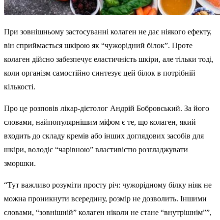
При зовнішньому застосуванні колаген не дає ніякого ефекту,
він сприймається шкірою як “чужорідний білок”. Проте
колаген дійсно забезпечує еластичність шкіри, але тільки тоді,
коли організм самостійно синтезує цей білок в потрібній
кількості.
Про це розповів лікар-дієтолог Андрій Бобровський. За його
словами, найпопулярнішим міфом є те, що колаген, який
входить до складу кремів або інших доглядових засобів для
шкіри, володіє “чарівною” властивістю розгладжувати
зморшки.
“Тут важливо розуміти просту річ: чужорідному білку ніяк не
можна проникнути всередину, розмір не дозволить. Іншими
словами, “зовнішній” колаген ніколи не стане “внутрішнім””,