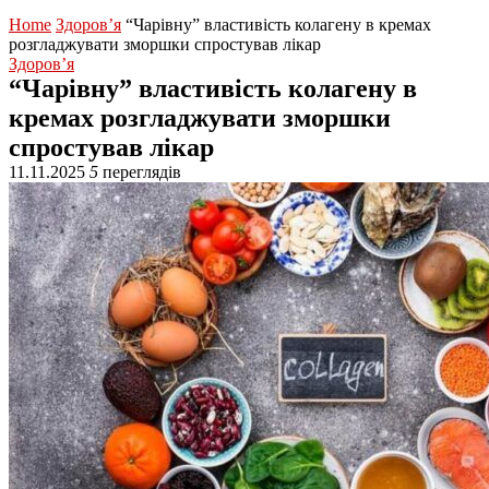
Home
Здоров’я
“Чарівну” властивість колагену в кремах
розгладжувати зморшки спростував лікар
Здоров’я
“Чарівну” властивість колагену в
кремах розгладжувати зморшки
спростував лікар
11.11.2025
5
переглядів