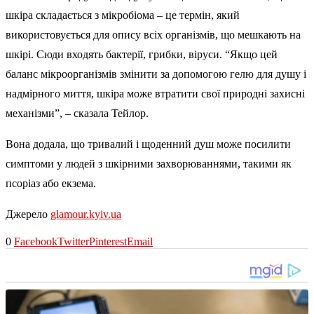
шкіра складається з мікробіома – це термін, який
використовується для опису всіх організмів, що мешкають на
шкірі. Сюди входять бактерії, грибки, віруси. “Якщо цей
баланс мікроорганізмів змінити за допомогою гелю для душу і
надмірного миття, шкіра може втратити свої природні захисні
механізми”, – сказала Тейлор.
Вона додала, що тривалий і щоденний душ може посилити
симптоми у людей з шкірними захворюваннями, такими як
псоріаз або екзема.
Джерело
glamour.kyiv.ua
0
Facebook
Twitter
Pinterest
Email