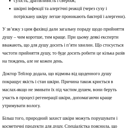
сухість, дратівливість і свербіж;
шкірні інфекції та алергічні реакції (через суху і
потріскану шкіру легше проникають бактерії і алергени).
У зв’язку з цим фахівці дали загальну пораду щодо прийняття
душу – чим коротше, тим краще. При цьому деякі експерти
вважають, що для душу досить і п’яти хвилин. Що стосується
частоти прийняття душу, то буде досить робити це кілька разів
на тиждень, але не кожен день.
Доктор Тейлор додала, що відмова від щоденного душу
покращує якість і стан шкіри. Причина також криється в
маслах-якщо не змивати їх під частим душем, вони беруть
участь в процесі регенерації шкіри, допомагаючи краще
утримувати вологу.
Більш того, природний захист шкіри можуть порушувати і
косметичні продукти для душу. Спеціалістка пояснила, що