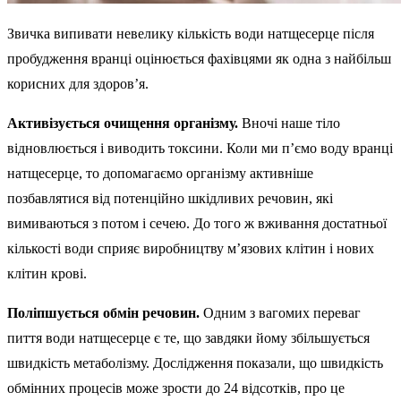
Звичка випивати невелику кількість води натщесерце після
пробудження вранці оцінюється фахівцями як одна з найбільш
корисних для здоров’я.
Активізується очищення організму.
Вночі наше тіло
відновлюється і виводить токсини. Коли ми п’ємо воду вранці
натщесерце, то допомагаємо організму активніше
позбавлятися від потенційно шкідливих речовин, які
вимиваються з потом і сечею. До того ж вживання достатньої
кількості води сприяє виробництву м’язових клітин і нових
клітин крові.
Поліпшується обмін речовин.
Одним з вагомих переваг
пиття води натщесерце є те, що завдяки йому збільшується
швидкість метаболізму. Дослідження показали, що швидкість
обмінних процесів може зрости до 24 відсотків, про це