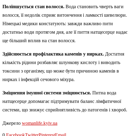
Поліпшується стан волосся.
Вода становить чверть ваги
волосся, її недолік сприяє витончення і ламкості шевелюри.
Німецькі медики констатують: завжди важливо пити
достатньо води протягом дня, але її пиття натщесерце надає
ще більший вплив на стан волосся.
Здійснюється профілактика каменів у нирках.
Достатня
кількість рідини розбавляє шлункову кислоту і виводить
токсини з організму, що може бути причиною каменів в
нирках і інфекцій сечового міхура.
Зміцнення імунної системи зміцнюється.
Питна вода
натщесерце допомагає підтримувати баланс лімфатичної
системи, що знижує сприйнятливість до патогенів і хвороб.
Джерело
womanlife.kyiv.ua
0
Facebook
Twitter
Pinterest
Email