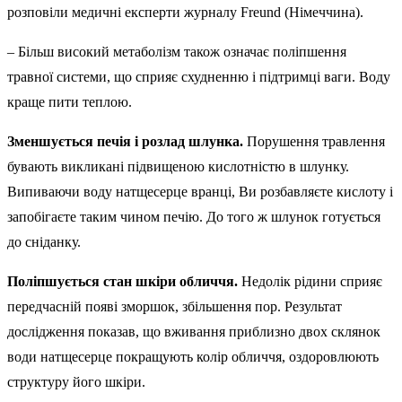
розповіли медичні експерти журналу Freund (Німеччина).
– Більш високий метаболізм також означає поліпшення
травної системи, що сприяє схудненню і підтримці ваги. Воду
краще пити теплою.
Зменшується печія і розлад шлунка.
Порушення травлення
бувають викликані підвищеною кислотністю в шлунку.
Випиваючи воду натщесерце вранці, Ви розбавляєте кислоту і
запобігаєте таким чином печію. До того ж шлунок готується
до сніданку.
Поліпшується стан шкіри обличчя.
Недолік рідини сприяє
передчасній появі зморшок, збільшення пор. Результат
дослідження показав, що вживання приблизно двох склянок
води натщесерце покращують колір обличчя, оздоровлюють
структуру його шкіри.