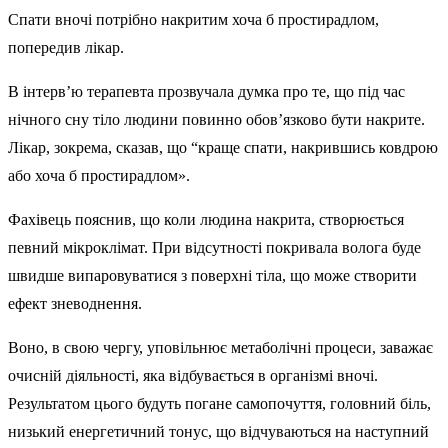
Спати вночі потрібно накритим хоча б простирадлом,
попередив лікар.
В інтерв’ю терапевта прозвучала думка про те, що під час
нічного сну тіло людини повинно обов’язково бути накрите.
Лікар, зокрема, сказав, що “краще спати, накрившись ковдрою
або хоча б простирадлом».
Фахівець пояснив, що коли людина накрита, створюється
певний мікроклімат. При відсутності покривала волога буде
швидше випаровуватися з поверхні тіла, що може створити
ефект зневоднення.
Воно, в свою чергу, уповільнює метаболічні процеси, заважає
очисній діяльності, яка відбувається в організмі вночі.
Результатом цього будуть погане самопочуття, головний біль,
низький енергетичний тонус, що відчуваються на наступний