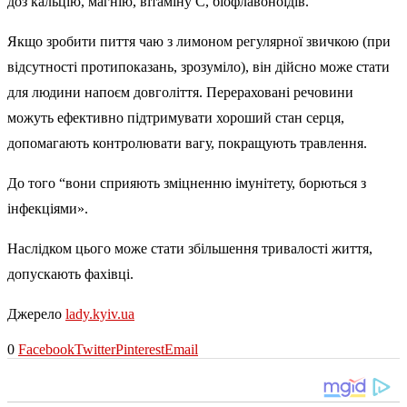
доз кальцію, магнію, вітаміну С, біофлавоноїдів.
Якщо зробити пиття чаю з лимоном регулярної звичкою (при
відсутності протипоказань, зрозуміло), він дійсно може стати
для людини напоєм довголіття. Перераховані речовини
можуть ефективно підтримувати хороший стан серця,
допомагають контролювати вагу, покращують травлення.
До того “вони сприяють зміцненню імунітету, борються з
інфекціями».
Наслідком цього може стати збільшення тривалості життя,
допускають фахівці.
Джерело
lady.kyiv.ua
0
Facebook
Twitter
Pinterest
Email