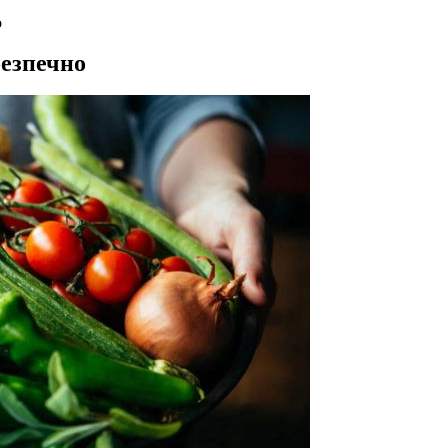
о
безпечно