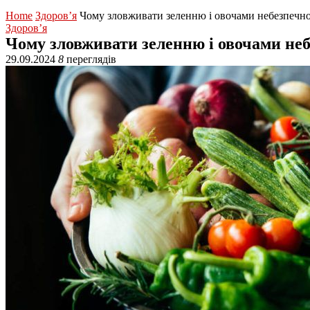
Home
Здоров’я
Чому зловживати зеленню і овочами небезпечн
Здоров’я
Чому зловживати зеленню і овочами не
29.09.2024
8
переглядів