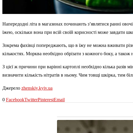
Напередодні літа в магазинах починають з’являтися ранні овоч
їжею, оскільки вона при всій своїй корисності може завдати шк
Зокрема фахівці попереджають, що в їжу не можна вживати різн
кількостях. Морква необхідно обрізати з кожного боку, а також
З цієї ж причини при варінні картоплі необхідно кілька разів 
визначити кількість нітратів в ньому. Чим товщі шкірка, тим біль
Джерело
zhenskiy.kyiv.ua
0
Facebook
Twitter
Pinterest
Email