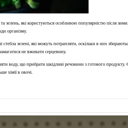
і та зелень, які користуються особливою популярністю після зи
оди організму.
і стебла зелені, які можуть потрапляти, оскільки в них збирают
 намагатися не вживати серцевину.
міняти воду, що прибрати шкідливі речовини з готового продукту.
ше хімії в овочі.