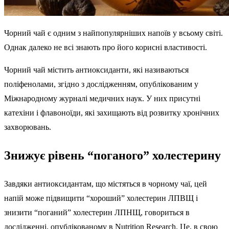
Чорний чай є одним з найпопулярніших напоїв у всьому світі.
Однак далеко не всі знають про його корисні властивості.
Чорний чай містить антиоксиданти, які називаються
поліфенолами, згідно з дослідженням, опублікованим у
Міжнародному журналі медичних наук. У них присутні
катехіни і флавоноїди, які захищають від розвитку хронічних
захворювань.
Знижує рівень “поганого” холестерину
Завдяки антиоксидантам, що містяться в чорному чаї, цей
напій може підвищити “хороший” холестерин ЛПВЩ і
знизити “поганий” холестерин ЛПНЩ, говориться в
дослідженні, опублікованому в Nutrition Research. Це, в свою