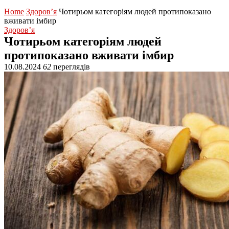
Home
Здоров’я
Чотирьом категоріям людей протипоказано
вживати імбир
Здоров’я
Чотирьом категоріям людей
протипоказано вживати імбир
10.08.2024
62
переглядів