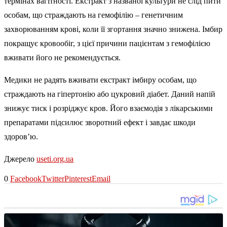
термінах вагітності. Екстракт з названої культури не слід пити
особам, що страждають на гемофілію – генетичним
захворюванням крові, коли її згортання значно знижена. Імбир
покращує кровообіг, з цієї причини пацієнтам з гемофілією
вживати його не рекомендується.
Медики не радять вживати екстракт імбиру особам, що
страждають на гіпертонію або цукровий діабет. Даний напій
знижує тиск і розріджує кров. Його взаємодія з лікарськими
препаратами підсилює зворотний ефект і завдає шкоди
здоров’ю.
Джерело
useti.org.ua
0
Facebook
Twitter
Pinterest
Email