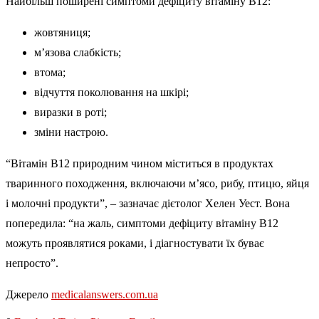
Найбільш поширені симптоми дефіциту вітаміну В12:
жовтяниця;
м’язова слабкість;
втома;
відчуття поколювання на шкірі;
виразки в роті;
зміни настрою.
“Вітамін В12 природним чином міститься в продуктах
тваринного походження, включаючи м’ясо, рибу, птицю, яйця
і молочні продукти”, – зазначає дієтолог Хелен Уест. Вона
попередила: “на жаль, симптоми дефіциту вітаміну В12
можуть проявлятися роками, і діагностувати їх буває
непросто”.
Джерело
medicalanswers.com.ua