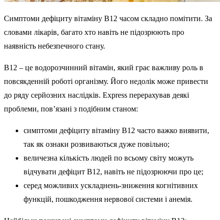
Симптоми дефіциту вітаміну B12 часом складно помітити. За
словами лікарів, багато хто навіть не підозрюють про
наявність небезпечного стану.
В12 – це водорозчинний вітамін, який грає важливу роль в
повсякденній роботі організму. Його недолік може привести
до ряду серйозних наслідків. Express перерахував деякі
проблеми, пов’язані з подібним станом:
симптоми дефіциту вітаміну В12 часто важко виявити,
так як ознаки розвиваються дуже повільно;
величезна кількість людей по всьому світу можуть
відчувати дефіцит В12, навіть не підозрюючи про це;
серед можливих ускладнень-зниження когнітивних
функцій, пошкодження нервової системи і анемія.