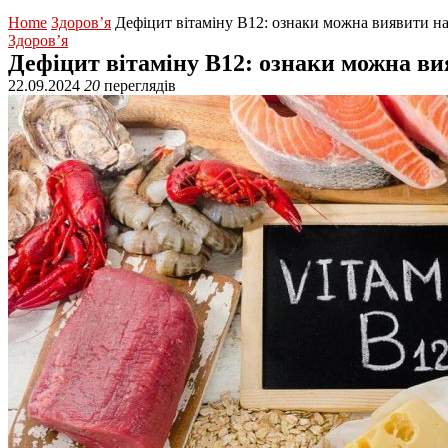
Home
Здоров’я
Дефіцит вітаміну В12: ознаки можна виявити на
Здоров’я
Дефіцит вітаміну В12: ознаки можна ви
22.09.2024
20
переглядів