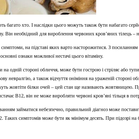
ють багато хто. І наслідки цього можуть також бути набагато сер
. Він необхідний для вироблення червоних кров’яних тілець – н
имптоми, на підставі яких варто насторожитися. З посиланням на
основні ознаки можливої нестачі цього вітаміну.
ки на одній стороні обличчя, може бути гострою і стріляє або ту
ву невралгію, а також відчуття оніміння на ураженій стороні об
уть жовтіти білки очей – цей стан ще називають жовтяницею. П
тачає B12, він не може виробляти червоні кров’яні тільця в потр
анням займатися небезпечно, правильний діагноз може поставити
. Таких симптомів може бути як мінімум десять. При підозрі на б