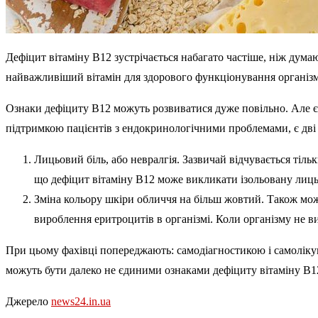
Дефіцит вітаміну В12 зустрічається набагато частіше, ніж дума
найважливіший вітамін для здорового функціонування організму
Ознаки дефіциту В12 можуть розвиватися дуже повільно. Але є с
підтримкою пацієнтів з ендокринологічними проблемами, є дві 
Лицьовий біль, або невралгія. Зазвичай відчувається тіль
що дефіцит вітаміну B12 може викликати ізольовану лицьо
Зміна кольору шкіри обличчя на більш жовтий. Також мож
вироблення еритроцитів в організмі. Коли організму не вис
При цьому фахівці попереджають: самодіагностикою і самолікув
можуть бути далеко не єдиними ознаками дефіциту вітаміну В12
Джерело
news24.in.ua