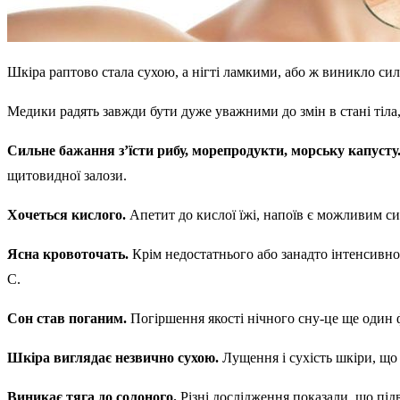
Шкіра раптово стала сухою, а нігті ламкими, або ж виникло силь
Медики радять завжди бути дуже уважними до змін в стані тіла,
Сильне бажання з’їсти рибу, морепродукти, морську капусту
щитовидної залози.
Хочеться кислого.
Апетит до кислої їжі, напоїв є можливим с
Ясна кровоточать.
Крім недостатнього або занадто інтенсивно
С.
Сон став поганим.
Погіршення якості нічного сну-це ще один ф
Шкіра виглядає незвично сухою.
Лущення і сухість шкіри, що
Виникає тяга до солоного.
Різні дослідження показали, що під