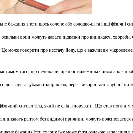
не бажання з’їсти щось солоне або солодке-ці та інші фізичні си
 оскільки вони можуть давати підказки про виникаючі хвороби. Ось
.
Це може говорити про нестачу йоду, що є важливим мікроелеме
имптомом того, що печінка не працює належним чином або є про
го догляду за зубами (наприклад, через використання зубної нит
ізичний сигнал тіла, який не слід ігнорувати. Що став поганим с
 виникають раптом без видимої причини, можуть пояснюватися д
вищене бажання їсти солону їжу може бути ознакою запалення в о