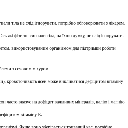
гнали тіла не слід ігнорувати, потрібно обговорювати з лікарем.
 які фізичні сигнали тіла, на їхню думку, не слід ігнорувати.
нтом, використовуваним організмом для підтримки роботи
блеми з сечовим міхуром.
ки), кровоточивість ясен може викликатися дефіцитом вітаміну
он часто вказує на дефіцит важливих мінералів, калію і магнію
ефіцитом вітаміну Е.
рганізмі. Якщо воно зберігається тривалий час, потрібно