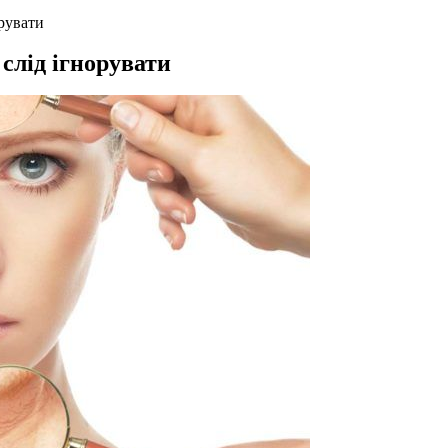
орувати
 слід ігнорувати