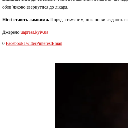
обов’язково звернутися до лікаря.
Нігті стають ламкими.
Поряд з тьмяним, погано виглядають во
Джерело
uapress.kyiv.ua
0
Facebook
Twitter
Pinterest
Email