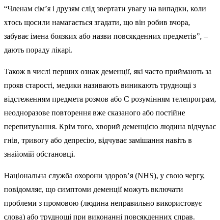
“Членам сім’я і друзям слід звертати увагу на випадки, коли
хтось щосили намагається згадати, що він робив вчора,
забуває імена боязких або назви повсякденних предметів”, –
дають пораду лікарі.
Також в числі перших ознак деменції, які часто приймають за
прояв старості, медики називають виникають труднощі з
відстеженням предмета розмов або C розумінням телепрограм,
неодноразове повторення вже сказаного або постійне
перепитування. Крім того, хворий деменцією людина відчуває
гнів, тривогу або депресію, відчуває замішання навіть в
знайомій обстановці.
Національна служба охорони здоров’я (NHS), у свою чергу,
повідомляє, що симптоми деменції можуть включати
проблеми з промовою (людина неправильно використовує
слова) або труднощі при виконанні повсякденних справ.