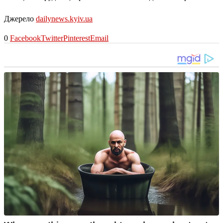
Джерело
dailynews.kyiv.ua
0
Facebook
Twitter
Pinterest
Email