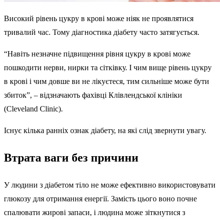
Високий рівень цукру в крові може ніяк не проявлятися
тривалий час. Тому діагностика діабету часто затягується.
“Навіть незначне підвищення рівня цукру в крові може
пошкодити нерви, нирки та сітківку. І чим вище рівень цукру
в крові і чим довше ви не лікуєтеся, тим сильніше може бути
збиток”, – відзначають фахівці Клівлендської клініки
(Cleveland Clinic).
Існує кілька ранніх ознак діабету, на які слід звернути увагу.
Втрата ваги без причини
У людини з діабетом тіло не може ефективно використовувати
глюкозу для отримання енергії. Замість цього воно почне
спалювати жирові запаси, і людина може зіткнутися з