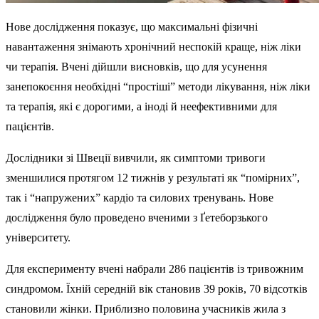
Нове дослідження показує, що максимальні фізичні
навантаження знімають хронічний неспокій краще, ніж ліки
чи терапія. Вчені дійшли висновків, що для усунення
занепокоєння необхідні “простіші” методи лікування, ніж ліки
та терапія, які є дорогими, а іноді й неефективними для
пацієнтів.
Дослідники зі Швеції вивчили, як симптоми тривоги
зменшилися протягом 12 тижнів у результаті як “помірних”,
так і “напружених” кардіо та силових тренувань. Нове
дослідження було проведено вченими з Ґетеборзького
університету.
Для експерименту вчені набрали 286 пацієнтів із тривожним
синдромом. Їхній середній вік становив 39 років, 70 відсотків
становили жінки. Приблизно половина учасників жила з