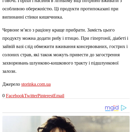
і овочі. Горіхи і насіння в літньому віці потрібно вживати з
особливою обережністю. Ці продукти протипоказані при
випинанні стінки кишечника.
Червоне м’ясо з раціону краще прибрати. Замість цього
продукту можна додати рибу і птицю. При гіпертонії, діабеті і
зайвій вазі слід обмежити вживання консервованих, гострих і
солоних страв, які також можуть привести до загострення
захворювань шлунково-кишкового тракту і підшлункової
залози.
Джерело
storinka.com.ua
0
Facebook
Twitter
Pinterest
Email