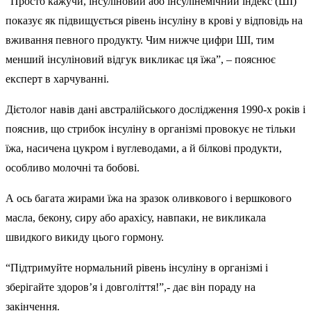
“Просто кажучи, інсуліновий або інсулінемічний індекс (ШІ)
показує як підвищується рівень інсуліну в крові у відповідь на
вживання певного продукту. Чим нижче цифри ШІ, тим
менший інсуліновий відгук викликає ця їжа”, – пояснює
експерт в харчуванні.
Дієтолог навів дані австралійського дослідження 1990-х років і
пояснив, що стрибок інсуліну в організмі провокує не тільки
їжа, насичена цукром і вуглеводами, а й білкові продукти,
особливо молочні та бобові.
А ось багата жирами їжа на зразок оливкового і вершкового
масла, бекону, сиру або арахісу, навпаки, не викликала
швидкого викиду цього гормону.
“Підтримуйте нормальний рівень інсуліну в організмі і
зберігайте здоров’я і довголіття!”,- дає він пораду на
закінчення.