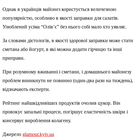
Однак в українців майонез користується величезною
популярністю, особливо в якості заправки для салатів.
Улюблений усіма “Олів’є” без нього собі мало хто уявляє.
За словами дієтологів, в якості здорової заправки може стати
сметана або йогурт, в які можна додати гірчицю та інші
приправи.
При розумному вживанні і сметани, і домашнього майонезу
проблем виникнути не повинно (один-два рази на тиждень),
відзначають експерти.
Рейтинг найшкідливіших продуктів очолив цукор. Він
провокує запальні процеси, погіршує еластичність шкіри і
консервує вироблення колагену.
Джерело
glamour.kyiv.ua