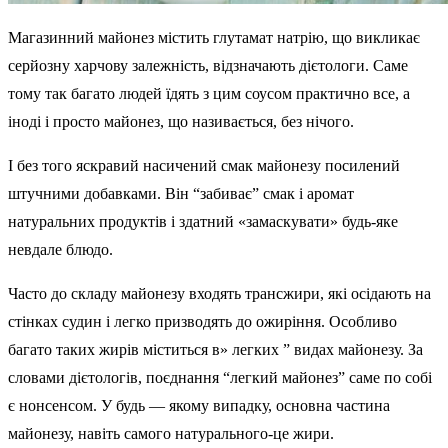
Магазинний майонез містить глутамат натрію, що викликає
серйозну харчову залежність, відзначають дієтологи. Саме
тому так багато людей їдять з цим соусом практично все, а
іноді і просто майонез, що називається, без нічого.
І без того яскравий насичений смак майонезу посилений
штучними добавками. Він “забиває” смак і аромат
натуральних продуктів і здатний «замаскувати» будь-яке
невдале блюдо.
Часто до складу майонезу входять трансжири, які осідають на
стінках судин і легко призводять до ожиріння. Особливо
багато таких жирів міститься в» легких ” видах майонезу. За
словами дієтологів, поєднання “легкий майонез” саме по собі
є нонсенсом. У будь — якому випадку, основна частина
майонезу, навіть самого натурального-це жири.